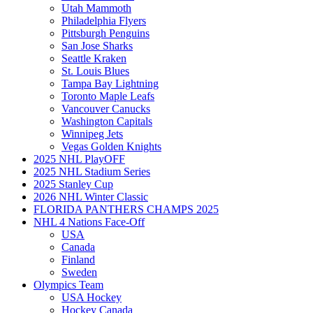
Utah Mammoth
Philadelphia Flyers
Pittsburgh Penguins
San Jose Sharks
Seattle Kraken
St. Louis Blues
Tampa Bay Lightning
Toronto Maple Leafs
Vancouver Canucks
Washington Capitals
Winnipeg Jets
Vegas Golden Knights
2025 NHL PlayOFF
2025 NHL Stadium Series
2025 Stanley Cup
2026 NHL Winter Classic
FLORIDA PANTHERS CHAMPS 2025
NHL 4 Nations Face-Off
USA
Canada
Finland
Sweden
Olympics Team
USA Hockey
Hockey Canada