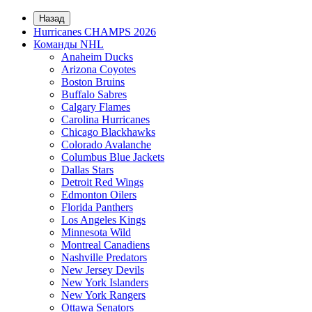
Назад
Hurricanes CHAMPS 2026
Команды NHL
Anaheim Ducks
Arizona Coyotes
Boston Bruins
Buffalo Sabres
Calgary Flames
Carolina Hurricanes
Chicago Blackhawks
Colorado Avalanche
Columbus Blue Jackets
Dallas Stars
Detroit Red Wings
Edmonton Oilers
Florida Panthers
Los Angeles Kings
Minnesota Wild
Montreal Canadiens
Nashville Predators
New Jersey Devils
New York Islanders
New York Rangers
Ottawa Senators