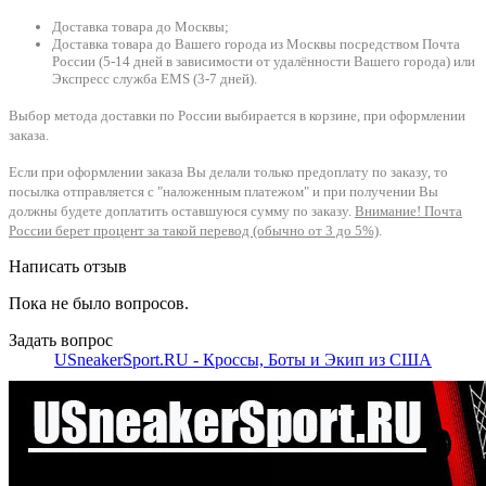
Доставка товара до Москвы;
Доставка товара до Вашего города из Москвы посредством Почта
России (5-14 дней в зависимости от удалённости Вашего города) или
Экспресс служба EMS (3-7 дней).
Выбор метода доставки по России выбирается в корзине, при оформлении
заказа.
Если при оформлении заказа Вы делали только предоплату по заказу, то
посылка отправляется с "наложенным платежом" и при получении Вы
должны будете доплатить оставшуюся сумму по заказу.
Внимание! Почта
России берет процент за такой перевод (обычно от 3 до 5%)
.
Написать отзыв
Пока не было вопросов.
Задать вопрос
USneakerSport.RU - Кроссы, Боты и Экип из США