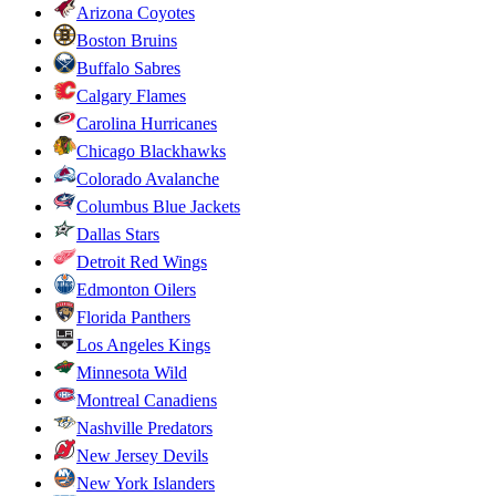
Arizona Coyotes
Boston Bruins
Buffalo Sabres
Calgary Flames
Carolina Hurricanes
Chicago Blackhawks
Colorado Avalanche
Columbus Blue Jackets
Dallas Stars
Detroit Red Wings
Edmonton Oilers
Florida Panthers
Los Angeles Kings
Minnesota Wild
Montreal Canadiens
Nashville Predators
New Jersey Devils
New York Islanders