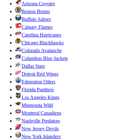
Arizona Coyotes
Boston Bruins
Buffalo Sabres
Calgary Flames
Carolina Hurricanes
Chicago Blackhawks
Colorado Avalanche
Columbus Blue Jackets
Dallas Stars
Detroit Red Wings
Edmonton Oilers
Florida Panthers
Los Angeles Kings
Minnesota Wild
Montreal Canadiens
Nashville Predators
New Jersey Devils
New York Islanders