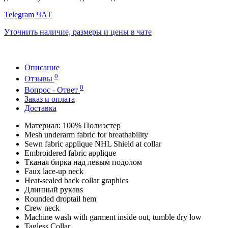
Telegram ЧАТ
Уточнить наличие, размеры и цены в чате
Описание
0
Отзывы
0
Вопрос - Ответ
Заказ и оплата
Доставка
Материал: 100% Полиэстер
Mesh underarm fabric for breathability
Sewn fabric applique NHL Shield at collar
Embroidered fabric applique
Тканая бирка над левым подолом
Faux lace-up neck
Heat-sealed back collar graphics
Длинный рукавs
Rounded droptail hem
Crew neck
Machine wash with garment inside out, tumble dry low
Tagless Collar