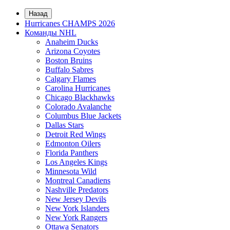
Назад
Hurricanes CHAMPS 2026
Команды NHL
Anaheim Ducks
Arizona Coyotes
Boston Bruins
Buffalo Sabres
Calgary Flames
Carolina Hurricanes
Chicago Blackhawks
Colorado Avalanche
Columbus Blue Jackets
Dallas Stars
Detroit Red Wings
Edmonton Oilers
Florida Panthers
Los Angeles Kings
Minnesota Wild
Montreal Canadiens
Nashville Predators
New Jersey Devils
New York Islanders
New York Rangers
Ottawa Senators