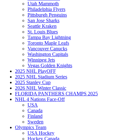
Utah Mammoth
Philadelphia Flyers
Pittsburgh Penguins
San Jose Sharks
Seattle Kraken
St. Louis Blues
Tampa Bay Lightning
Toronto Maple Leafs
Vancouver Canucks
Washington Capitals
Winnipeg Jets
Vegas Golden Knights
2025 NHL PlayOFF
2025 NHL Stadium Series
2025 Stanley Cup
2026 NHL Winter Classic
FLORIDA PANTHERS CHAMPS 2025
NHL 4 Nations Face-Off
USA
Canada
Finland
Sweden
Olympics Team
USA Hockey
Hockey Canada