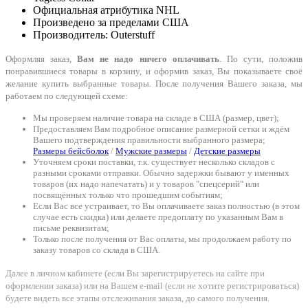
Официальная атрибутика NHL
Произведено за пределами США
Производитель: Outerstuff
Оформляя заказ,
Вам не надо ничего оплачивать
. По сути, положив
понравившиеся товары в корзину, и оформив заказ, Вы показываете своё
желание купить выбранные товары. После получения Вашего заказа, мы
работаем по следующей схеме:
Мы проверяем наличие товара на складе в США (размер, цвет);
Предоставляем Вам подробное описание размерной сетки и ждём
Вашего подтверждения правильности выбранного размера;
Размеры бейсболок
/
Мужские размеры
/
Детские размеры
Уточняем сроки поставки, т.к. существует несколько складов с
разными сроками отправки. Обычно задержки бывают у именных
товаров (их надо напечатать) и у товаров "спецсерий" или
посвящённых только что прошедшим событиям;
Если Вас все устраивает, то Вы оплачиваете заказ полностью (в этом
случае есть скидка) или делаете предоплату по указанным Вам в
письме реквизитам;
Только после получения от Вас оплаты, мы продолжаем работу по
заказу товаров со склада в США.
Далее в личном кабинете (если Вы зарегистрируетесь на сайте при
оформлении заказа) или на Вашем e-mail (если не хотите регистрироваться)
будете видеть все этапы отслеживания заказа, до самого получения.