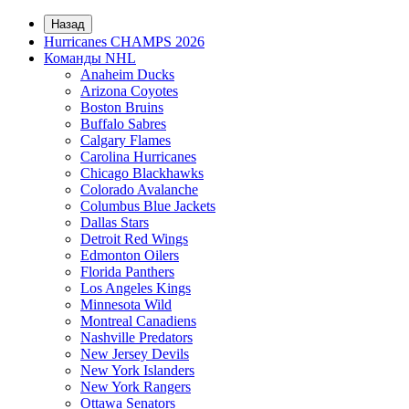
Назад
Hurricanes CHAMPS 2026
Команды NHL
Anaheim Ducks
Arizona Coyotes
Boston Bruins
Buffalo Sabres
Calgary Flames
Carolina Hurricanes
Chicago Blackhawks
Colorado Avalanche
Columbus Blue Jackets
Dallas Stars
Detroit Red Wings
Edmonton Oilers
Florida Panthers
Los Angeles Kings
Minnesota Wild
Montreal Canadiens
Nashville Predators
New Jersey Devils
New York Islanders
New York Rangers
Ottawa Senators