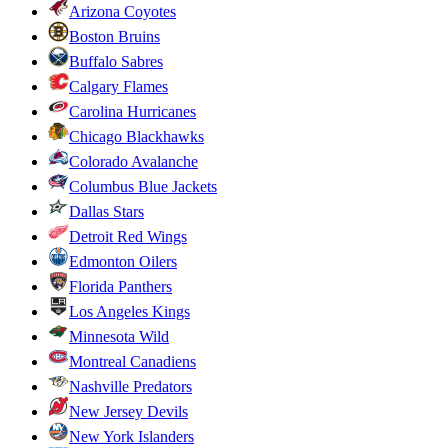
Arizona Coyotes
Boston Bruins
Buffalo Sabres
Calgary Flames
Carolina Hurricanes
Chicago Blackhawks
Colorado Avalanche
Columbus Blue Jackets
Dallas Stars
Detroit Red Wings
Edmonton Oilers
Florida Panthers
Los Angeles Kings
Minnesota Wild
Montreal Canadiens
Nashville Predators
New Jersey Devils
New York Islanders