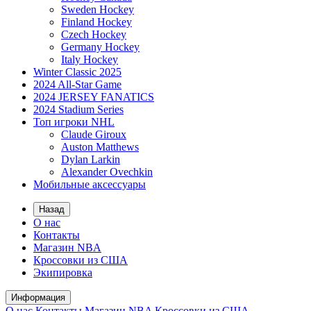
Sweden Hockey
Finland Hockey
Czech Hockey
Germany Hockey
Italy Hockey
Winter Classic 2025
2024 All-Star Game
2024 JERSEY FANATICS
2024 Stadium Series
Топ игроки NHL
Claude Giroux
Auston Matthews
Dylan Larkin
Alexander Ovechkin
Мобильные аксессуары
Назад
О нас
Контакты
Магазин NBA
Кроссовки из США
Экипировка
Информация
О нас
Контакты
Магазин NBA
Кроссовки из США