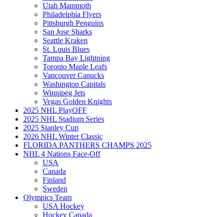
Utah Mammoth
Philadelphia Flyers
Pittsburgh Penguins
San Jose Sharks
Seattle Kraken
St. Louis Blues
Tampa Bay Lightning
Toronto Maple Leafs
Vancouver Canucks
Washington Capitals
Winnipeg Jets
Vegas Golden Knights
2025 NHL PlayOFF
2025 NHL Stadium Series
2025 Stanley Cup
2026 NHL Winter Classic
FLORIDA PANTHERS CHAMPS 2025
NHL 4 Nations Face-Off
USA
Canada
Finland
Sweden
Olympics Team
USA Hockey
Hockey Canada