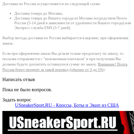
Доставка по России осуществляется по следующей схеме:
Доставка товара до Москвы;
Доставка товара до Вашего города из Москвы посредством Почта
России (5-14 дней в зависимости от удалённости Вашего города) или
Экспресс служба EMS (3-7 дней).
Выбор метода доставки по России выбирается в корзине, при оформлении
заказа.
Если при оформлении заказа Вы делали только предоплату по заказу, то
посылка отправляется с "наложенным платежом" и при получении Вы
должны будете доплатить оставшуюся сумму по заказу.
Внимание! Почта
России берет процент за такой перевод (обычно от 3 до 5%)
.
Написать отзыв
Пока не было вопросов.
Задать вопрос
USneakerSport.RU - Кроссы, Боты и Экип из США