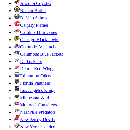
Arizona Coyotes
Boston Bruins
Buffalo Sabres
Calgary Flames
Carolina Hurricanes
Chicago Blackhawks
Colorado Avalanche
Columbus Blue Jackets
Dallas Stars
Detroit Red Wings
Edmonton Oilers
Florida Panthers
Los Angeles Kings
Minnesota Wild
Montreal Canadiens
Nashville Predators
New Jersey Devils
New York Islanders