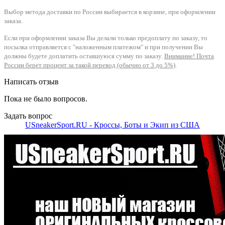
Выбор метода доставки по России выбирается в корзине, при оформлении
заказа.
Если при оформлении заказа Вы делали только предоплату по заказу, то
посылка отправляется с "наложенным платежом" и при получении Вы
должны будете доплатить оставшуюся сумму по заказу.
Внимание! Почта
России берет процент за такой перевод (обычно от 3 до 5%)
.
Написать отзыв
Пока не было вопросов.
Задать вопрос
USneakerSport.RU - Кроссы, Боты и Экип из США