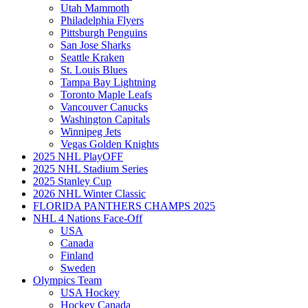
Utah Mammoth
Philadelphia Flyers
Pittsburgh Penguins
San Jose Sharks
Seattle Kraken
St. Louis Blues
Tampa Bay Lightning
Toronto Maple Leafs
Vancouver Canucks
Washington Capitals
Winnipeg Jets
Vegas Golden Knights
2025 NHL PlayOFF
2025 NHL Stadium Series
2025 Stanley Cup
2026 NHL Winter Classic
FLORIDA PANTHERS CHAMPS 2025
NHL 4 Nations Face-Off
USA
Canada
Finland
Sweden
Olympics Team
USA Hockey
Hockey Canada