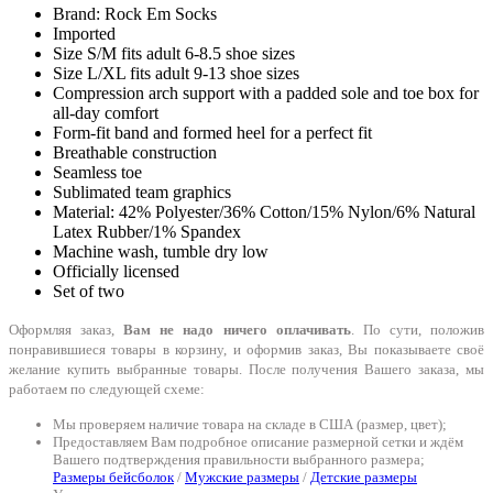
Brand: Rock Em Socks
Imported
Size S/M fits adult 6-8.5 shoe sizes
Size L/XL fits adult 9-13 shoe sizes
Compression arch support with a padded sole and toe box for
all-day comfort
Form-fit band and formed heel for a perfect fit
Breathable construction
Seamless toe
Sublimated team graphics
Material: 42% Polyester/36% Cotton/15% Nylon/6% Natural
Latex Rubber/1% Spandex
Machine wash, tumble dry low
Officially licensed
Set of two
Оформляя заказ,
Вам не надо ничего оплачивать
. По сути, положив
понравившиеся товары в корзину, и оформив заказ, Вы показываете своё
желание купить выбранные товары. После получения Вашего заказа, мы
работаем по следующей схеме:
Мы проверяем наличие товара на складе в США (размер, цвет);
Предоставляем Вам подробное описание размерной сетки и ждём
Вашего подтверждения правильности выбранного размера;
Размеры бейсболок
/
Мужские размеры
/
Детские размеры