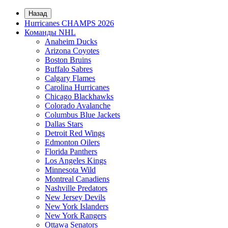
Назад
Hurricanes CHAMPS 2026
Команды NHL
Anaheim Ducks
Arizona Coyotes
Boston Bruins
Buffalo Sabres
Calgary Flames
Carolina Hurricanes
Chicago Blackhawks
Colorado Avalanche
Columbus Blue Jackets
Dallas Stars
Detroit Red Wings
Edmonton Oilers
Florida Panthers
Los Angeles Kings
Minnesota Wild
Montreal Canadiens
Nashville Predators
New Jersey Devils
New York Islanders
New York Rangers
Ottawa Senators