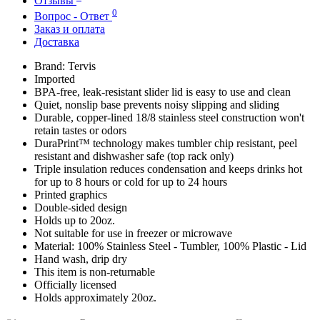
Отзывы
0
Вопрос - Ответ
Заказ и оплата
Доставка
Brand: Tervis
Imported
BPA-free, leak-resistant slider lid is easy to use and clean
Quiet, nonslip base prevents noisy slipping and sliding
Durable, copper-lined 18/8 stainless steel construction won't
retain tastes or odors
DuraPrint™️ technology makes tumbler chip resistant, peel
resistant and dishwasher safe (top rack only)
Triple insulation reduces condensation and keeps drinks hot
for up to 8 hours or cold for up to 24 hours
Printed graphics
Double-sided design
Holds up to 20oz.
Not suitable for use in freezer or microwave
Material: 100% Stainless Steel - Tumbler, 100% Plastic - Lid
Hand wash, drip dry
This item is non-returnable
Officially licensed
Holds approximately 20oz.