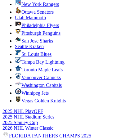
New York Rangers
Ottawa Senators
Utah Mammoth
Philadelphia Flyers
Pittsburgh Penguins
San Jose Sharks
Seattle Kraken
St. Louis Blues
Tampa Bay Lightning
Toronto Maple Leafs
Vancouver Canucks
Washington Capitals
Winnipeg Jets
Vegas Golden Knights
2025 NHL PlayOFF
2025 NHL Stadium Series
2025 Stanley Cup
2026 NHL Winter Classic
FLORIDA PANTHERS CHAMPS 2025