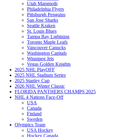
Utah Mammoth
Philadelphia Flyers
Pittsburgh Penguins
San Jose Sharks
Seattle Kraken
St. Louis Blues
Tampa Bay Lightning
Toronto Maple Leafs
Vancouver Canucks
Washington Capitals
Winnipeg Jets
Vegas Golden Knights
2025 NHL PlayOFF
2025 NHL Stadium Series
2025 Stanley Cup
2026 NHL Winter Classic
FLORIDA PANTHERS CHAMPS 2025
NHL 4 Nations Face-Off
USA
Canada
Finland
Sweden
Olympics Team
USA Hockey
Hockey Canada