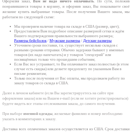
Оформляя заказ,
Вам не надо ничего оплачивать
. По сути, положив
понравившиеся товары в корзину, и оформив заказ, Вы показываете своё
желание купить выбранные товары. После получения Вашего заказа, мы
работаем по следующей схеме:
Мы проверяем наличие товара на складе в США (размер, цвет);
Предоставляем Вам подробное описание размерной сетки и ждём
Вашего подтверждения правильности выбранного размера;
Размеры бейсболок
/
Мужские размеры
/
Детские размеры
Уточняем сроки поставки, т.к. существует несколько складов с
разными сроками отправки. Обычно задержки бывают у именных
товаров (их надо напечатать) и у товаров "спецсерий" или
посвящённых только что прошедшим событиям;
Если Вас все устраивает, то Вы оплачиваете заказ полностью (в этом
случае есть скидка) или делаете предоплату по указанным Вам в
письме реквизитам;
Только после получения от Вас оплаты, мы продолжаем работу по
заказу товаров со склада в США.
Далее в личном кабинете (если Вы зарегистрируетесь на сайте при
оформлении заказа) или на Вашем e-mail (если не хотите регистрироваться)
будете видеть все этапы отслеживания заказа, до самого получения.
При выборе
именной одежды
, желаемые фамилию и номер необходимо
указать в комментариях к заказу.
Доставка всех оплаченных заказов осуществляется из США. Срок доставки