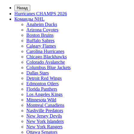
Назад
Hurricanes CHAMPS 2026
Команды NHL
Anaheim Ducks
Arizona Coyotes
Boston Bruins
Buffalo Sabres
Calgary Flames
Carolina Hurricanes
Chicago Blackhawks
Colorado Avalanche
Columbus Blue Jackets
Dallas Stars
Detroit Red Wings
Edmonton Oilers
Florida Panthers
Los Angeles Kings
Minnesota Wild
Montreal Canadiens
Nashville Predators
New Jersey Devils
New York Islanders
New York Rangers
Ottawa Senators