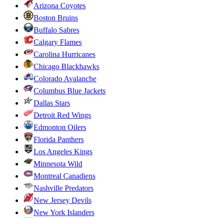
Arizona Coyotes
Boston Bruins
Buffalo Sabres
Calgary Flames
Carolina Hurricanes
Chicago Blackhawks
Colorado Avalanche
Columbus Blue Jackets
Dallas Stars
Detroit Red Wings
Edmonton Oilers
Florida Panthers
Los Angeles Kings
Minnesota Wild
Montreal Canadiens
Nashville Predators
New Jersey Devils
New York Islanders