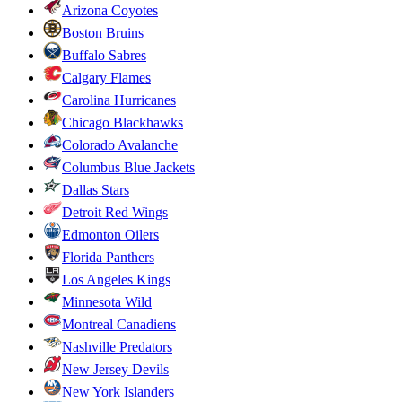
Arizona Coyotes
Boston Bruins
Buffalo Sabres
Calgary Flames
Carolina Hurricanes
Chicago Blackhawks
Colorado Avalanche
Columbus Blue Jackets
Dallas Stars
Detroit Red Wings
Edmonton Oilers
Florida Panthers
Los Angeles Kings
Minnesota Wild
Montreal Canadiens
Nashville Predators
New Jersey Devils
New York Islanders