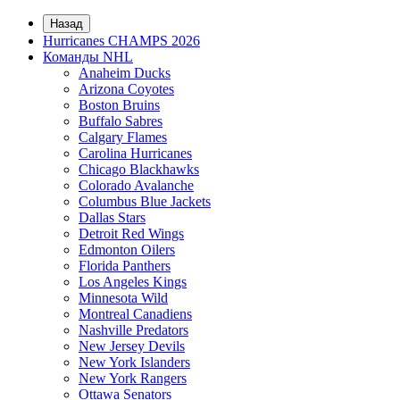
Назад
Hurricanes CHAMPS 2026
Команды NHL
Anaheim Ducks
Arizona Coyotes
Boston Bruins
Buffalo Sabres
Calgary Flames
Carolina Hurricanes
Chicago Blackhawks
Colorado Avalanche
Columbus Blue Jackets
Dallas Stars
Detroit Red Wings
Edmonton Oilers
Florida Panthers
Los Angeles Kings
Minnesota Wild
Montreal Canadiens
Nashville Predators
New Jersey Devils
New York Islanders
New York Rangers
Ottawa Senators