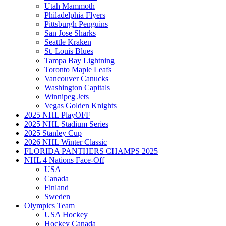
Utah Mammoth
Philadelphia Flyers
Pittsburgh Penguins
San Jose Sharks
Seattle Kraken
St. Louis Blues
Tampa Bay Lightning
Toronto Maple Leafs
Vancouver Canucks
Washington Capitals
Winnipeg Jets
Vegas Golden Knights
2025 NHL PlayOFF
2025 NHL Stadium Series
2025 Stanley Cup
2026 NHL Winter Classic
FLORIDA PANTHERS CHAMPS 2025
NHL 4 Nations Face-Off
USA
Canada
Finland
Sweden
Olympics Team
USA Hockey
Hockey Canada