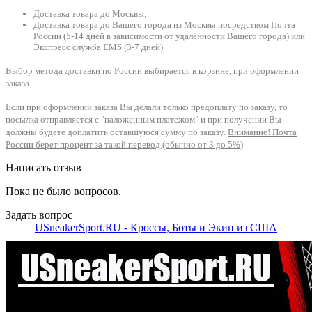
Доставка товара до Москвы;
Доставка товара до Вашего города из Москвы посредством Почта
России (5-14 дней в зависимости от удалённости Вашего города) или
Экспресс служба EMS (3-7 дней).
Выбор метода доставки по России выбирается в корзине, при оформлении
заказа.
Если при оформлении заказа Вы делали только предоплату по заказу, то
посылка отправляется с "наложенным платежом" и при получении Вы
должны будете доплатить оставшуюся сумму по заказу.
Внимание! Почта
России берет процент за такой перевод (обычно от 3 до 5%)
.
Написать отзыв
Пока не было вопросов.
Задать вопрос
USneakerSport.RU - Кроссы, Боты и Экип из США