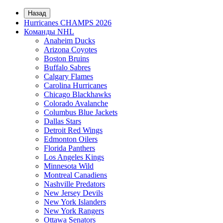
Назад
Hurricanes CHAMPS 2026
Команды NHL
Anaheim Ducks
Arizona Coyotes
Boston Bruins
Buffalo Sabres
Calgary Flames
Carolina Hurricanes
Chicago Blackhawks
Colorado Avalanche
Columbus Blue Jackets
Dallas Stars
Detroit Red Wings
Edmonton Oilers
Florida Panthers
Los Angeles Kings
Minnesota Wild
Montreal Canadiens
Nashville Predators
New Jersey Devils
New York Islanders
New York Rangers
Ottawa Senators