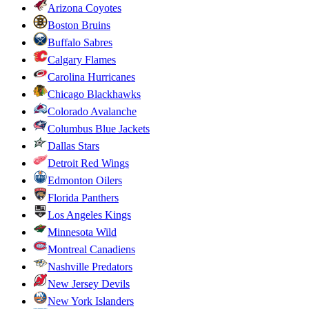
Arizona Coyotes
Boston Bruins
Buffalo Sabres
Calgary Flames
Carolina Hurricanes
Chicago Blackhawks
Colorado Avalanche
Columbus Blue Jackets
Dallas Stars
Detroit Red Wings
Edmonton Oilers
Florida Panthers
Los Angeles Kings
Minnesota Wild
Montreal Canadiens
Nashville Predators
New Jersey Devils
New York Islanders