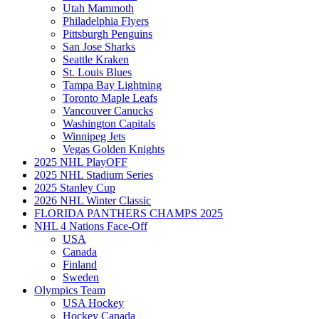
Utah Mammoth
Philadelphia Flyers
Pittsburgh Penguins
San Jose Sharks
Seattle Kraken
St. Louis Blues
Tampa Bay Lightning
Toronto Maple Leafs
Vancouver Canucks
Washington Capitals
Winnipeg Jets
Vegas Golden Knights
2025 NHL PlayOFF
2025 NHL Stadium Series
2025 Stanley Cup
2026 NHL Winter Classic
FLORIDA PANTHERS CHAMPS 2025
NHL 4 Nations Face-Off
USA
Canada
Finland
Sweden
Olympics Team
USA Hockey
Hockey Canada