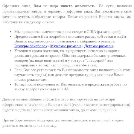
Оформляя заказ,
Вам не надо ничего оплачивать
. По сути, положив
понравившиеся товары в корзину, и оформив заказ, Вы показываете своё
желание купить выбранные товары. После получения Вашего заказа, мы
работаем по следующей схеме:
Мы проверяем наличие товара на складе в США (размер, цвет);
Предоставляем Вам подробное описание размерной сетки и ждём
Вашего подтверждения правильности выбранного размера;
Размеры бейсболок
/
Мужские размеры
/
Детские размеры
Уточняем сроки поставки, т.к. существует несколько складов с
разными сроками отправки. Обычно задержки бывают у именных
товаров (их надо напечатать) и у товаров "спецсерий" или
посвящённых только что прошедшим событиям;
Если Вас все устраивает, то Вы оплачиваете заказ полностью (в этом
случае есть скидка) или делаете предоплату по указанным Вам в
письме реквизитам;
Только после получения от Вас оплаты, мы продолжаем работу по
заказу товаров со склада в США.
Далее в личном кабинете (если Вы зарегистрируетесь на сайте при
оформлении заказа) или на Вашем e-mail (если не хотите регистрироваться)
будете видеть все этапы отслеживания заказа, до самого получения.
При выборе
именной одежды
, желаемые фамилию и номер необходимо
указать в комментариях к заказу.