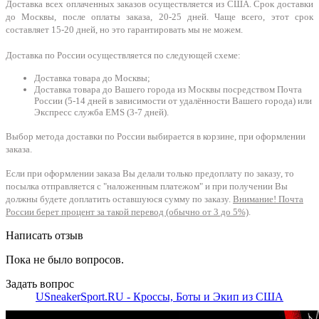
Доставка всех оплаченных заказов осуществляется из США. Срок доставки
до Москвы, после оплаты заказа, 20-25 дней. Чаще всего, этот срок
составляет 15-20 дней, но это гарантировать мы не можем.
Доставка по России осуществляется по следующей схеме:
Доставка товара до Москвы;
Доставка товара до Вашего города из Москвы посредством Почта
России (5-14 дней в зависимости от удалённости Вашего города) или
Экспресс служба EMS (3-7 дней).
Выбор метода доставки по России выбирается в корзине, при оформлении
заказа.
Если при оформлении заказа Вы делали только предоплату по заказу, то
посылка отправляется с "наложенным платежом" и при получении Вы
должны будете доплатить оставшуюся сумму по заказу.
Внимание! Почта
России берет процент за такой перевод (обычно от 3 до 5%)
.
Написать отзыв
Пока не было вопросов.
Задать вопрос
USneakerSport.RU - Кроссы, Боты и Экип из США