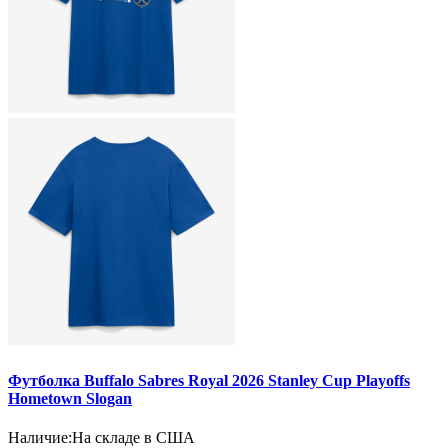
Футболка Buffalo Sabres Royal 2026 Stanley Cup Playoffs
Hometown Slogan
Наличие:
На складе в США