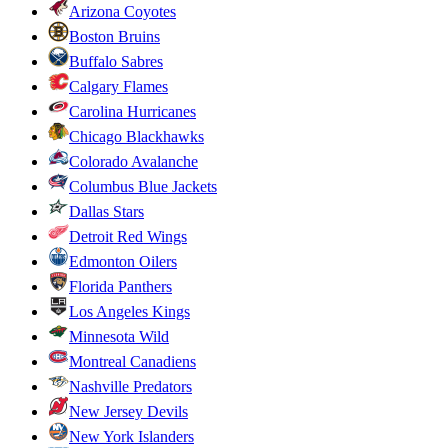
Arizona Coyotes
Boston Bruins
Buffalo Sabres
Calgary Flames
Carolina Hurricanes
Chicago Blackhawks
Colorado Avalanche
Columbus Blue Jackets
Dallas Stars
Detroit Red Wings
Edmonton Oilers
Florida Panthers
Los Angeles Kings
Minnesota Wild
Montreal Canadiens
Nashville Predators
New Jersey Devils
New York Islanders