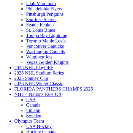
Utah Mammoth
Philadelphia Flyers
Pittsburgh Penguins
San Jose Sharks
Seattle Kraken
St. Louis Blues
Tampa Bay Lightning
Toronto Maple Leafs
Vancouver Canucks
Washington Capitals
Winnipeg Jets
Vegas Golden Knights
2025 NHL PlayOFF
2025 NHL Stadium Series
2025 Stanley Cup
2026 NHL Winter Classic
FLORIDA PANTHERS CHAMPS 2025
NHL 4 Nations Face-Off
USA
Canada
Finland
Sweden
Olympics Team
USA Hockey
Hockey Canada