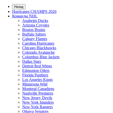
Назад
Hurricanes CHAMPS 2026
Команды NHL
Anaheim Ducks
Arizona Coyotes
Boston Bruins
Buffalo Sabres
Calgary Flames
Carolina Hurricanes
Chicago Blackhawks
Colorado Avalanche
Columbus Blue Jackets
Dallas Stars
Detroit Red Wings
Edmonton Oilers
Florida Panthers
Los Angeles Kings
Minnesota Wild
Montreal Canadiens
Nashville Predators
New Jersey Devils
New York Islanders
New York Rangers
Ottawa Senators