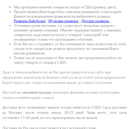
Мы проверяем наличие товара на складе в США (размер, цвет);
Предоставляем Вам подробное описание размерной сетки и ждём
Вашего подтверждения правильности выбранного размера;
Размеры бейсболок
/
Мужские размеры
/
Детские размеры
Уточняем сроки поставки, т.к. существует несколько складов с
разными сроками отправки. Обычно задержки бывают у именных
товаров (их надо напечатать) и у товаров "спецсерий" или
посвящённых только что прошедшим событиям;
Если Вас все устраивает, то Вы оплачиваете заказ полностью (в этом
случае есть скидка) или делаете предоплату по указанным Вам в
письме реквизитам;
Только после получения от Вас оплаты, мы продолжаем работу по
заказу товаров со склада в США.
Далее в личном кабинете (если Вы зарегистрируетесь на сайте при
оформлении заказа) или на Вашем e-mail (если не хотите регистрироваться)
будете видеть все этапы отслеживания заказа, до самого получения.
При выборе
именной одежды
, желаемые фамилию и номер необходимо
указать в комментариях к заказу.
Доставка всех оплаченных заказов осуществляется из США. Срок доставки
до Москвы, после оплаты заказа, 20-25 дней. Чаще всего, этот срок
составляет 15-20 дней, но это гарантировать мы не можем.
Доставка по России осуществляется по следующей схеме: