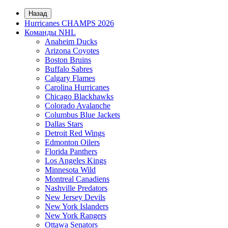
Назад
Hurricanes CHAMPS 2026
Команды NHL
Anaheim Ducks
Arizona Coyotes
Boston Bruins
Buffalo Sabres
Calgary Flames
Carolina Hurricanes
Chicago Blackhawks
Colorado Avalanche
Columbus Blue Jackets
Dallas Stars
Detroit Red Wings
Edmonton Oilers
Florida Panthers
Los Angeles Kings
Minnesota Wild
Montreal Canadiens
Nashville Predators
New Jersey Devils
New York Islanders
New York Rangers
Ottawa Senators