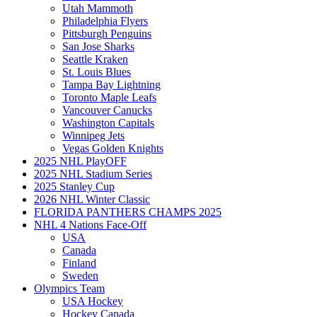
Utah Mammoth
Philadelphia Flyers
Pittsburgh Penguins
San Jose Sharks
Seattle Kraken
St. Louis Blues
Tampa Bay Lightning
Toronto Maple Leafs
Vancouver Canucks
Washington Capitals
Winnipeg Jets
Vegas Golden Knights
2025 NHL PlayOFF
2025 NHL Stadium Series
2025 Stanley Cup
2026 NHL Winter Classic
FLORIDA PANTHERS CHAMPS 2025
NHL 4 Nations Face-Off
USA
Canada
Finland
Sweden
Olympics Team
USA Hockey
Hockey Canada