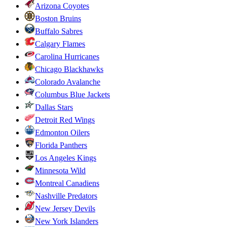
Arizona Coyotes
Boston Bruins
Buffalo Sabres
Calgary Flames
Carolina Hurricanes
Chicago Blackhawks
Colorado Avalanche
Columbus Blue Jackets
Dallas Stars
Detroit Red Wings
Edmonton Oilers
Florida Panthers
Los Angeles Kings
Minnesota Wild
Montreal Canadiens
Nashville Predators
New Jersey Devils
New York Islanders