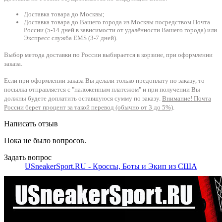
Доставка товара до Москвы;
Доставка товара до Вашего города из Москвы посредством Почта
России (5-14 дней в зависимости от удалённости Вашего города) или
Экспресс служба EMS (3-7 дней).
Выбор метода доставки по России выбирается в корзине, при оформлении
заказа.
Если при оформлении заказа Вы делали только предоплату по заказу, то
посылка отправляется с "наложенным платежом" и при получении Вы
должны будете доплатить оставшуюся сумму по заказу.
Внимание! Почта
России берет процент за такой перевод (обычно от 3 до 5%)
.
Написать отзыв
Пока не было вопросов.
Задать вопрос
USneakerSport.RU - Кроссы, Боты и Экип из США