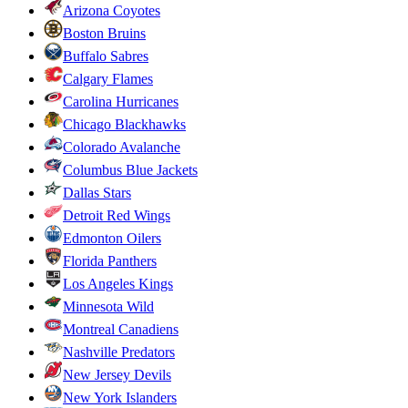
Arizona Coyotes
Boston Bruins
Buffalo Sabres
Calgary Flames
Carolina Hurricanes
Chicago Blackhawks
Colorado Avalanche
Columbus Blue Jackets
Dallas Stars
Detroit Red Wings
Edmonton Oilers
Florida Panthers
Los Angeles Kings
Minnesota Wild
Montreal Canadiens
Nashville Predators
New Jersey Devils
New York Islanders