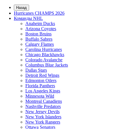
Назад
Hurricanes CHAMPS 2026
Команды NHL
Anaheim Ducks
Arizona Coyotes
Boston Bruins
Buffalo Sabres
Calgary Flames
Carolina Hurricanes
Chicago Blackhawks
Colorado Avalanche
Columbus Blue Jackets
Dallas Stars
Detroit Red Wings
Edmonton Oilers
Florida Panthers
Los Angeles Kings
Minnesota Wild
Montreal Canadiens
Nashville Predators
New Jersey Devils
New York Islanders
New York Rangers
Ottawa Senators