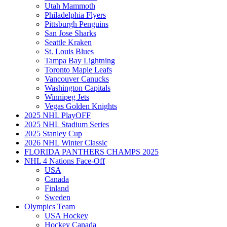
Utah Mammoth
Philadelphia Flyers
Pittsburgh Penguins
San Jose Sharks
Seattle Kraken
St. Louis Blues
Tampa Bay Lightning
Toronto Maple Leafs
Vancouver Canucks
Washington Capitals
Winnipeg Jets
Vegas Golden Knights
2025 NHL PlayOFF
2025 NHL Stadium Series
2025 Stanley Cup
2026 NHL Winter Classic
FLORIDA PANTHERS CHAMPS 2025
NHL 4 Nations Face-Off
USA
Canada
Finland
Sweden
Olympics Team
USA Hockey
Hockey Canada