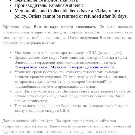
Производитель: Fanatics Authentic
Memorabilia and Collectible items have a 30-day return
policy. Orders cannot be returned or refunded after 30 days.
Оформляя заказ,
Вам не надо ничего оплачивать
. По сути, положив
понравившиеся товары в корзину, и оформив заказ, Вы показываете своё
желание купить выбранные товары. После получения Вашего заказа, мы
работаем по следующей схеме:
Мы проверяем наличие товара на складе в США (размер, цвет);
Предоставляем Вам подробное описание размерной сетки и ждём
Вашего подтверждения правильности выбранного размера;
Размеры бейсболок
/
Мужские размеры
/
Детские размеры
Уточняем сроки поставки, т.к. существует несколько складов с
разными сроками отправки. Обычно задержки бывают у именных
товаров (их надо напечатать) и у товаров "спецсерий" или
посвящённых только что прошедшим событиям;
Если Вас все устраивает, то Вы оплачиваете заказ полностью (в этом
случае есть скидка) или делаете предоплату по указанным Вам в
письме реквизитам;
Только после получения от Вас оплаты, мы продолжаем работу по
заказу товаров со склада в США.
Далее в личном кабинете (если Вы зарегистрируетесь на сайте при
оформлении заказа) или на Вашем e-mail (если не хотите регистрироваться)
будете видеть все этапы отслеживания заказа, до самого получения.