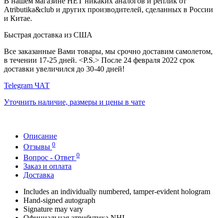
В нашем магазине НЕТ никаких аналогов и реплик от
Atributika&club и других производителей, сделанных в России
и Китае.
Быстрая доставка из США
Все заказанные Вами товары, мы срочно доставим самолетом,
в течении 17-25 дней. <P.S.> После 24 февраля 2022 срок
доставки увеличился до 30-40 дней!
Telegram ЧАТ
Уточнить наличие, размеры и цены в чате
Описание
0
Отзывы
0
Вопрос - Ответ
Заказ и оплата
Доставка
Includes an individually numbered, tamper-evident hologram
Hand-signed autograph
Signature may vary
Официальная атрибутика NHL