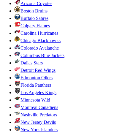
Arizona Coyotes
Boston Bruins
Buffalo Sabres
Calgary Flames
Carolina Hurricanes
Chicago Blackhawks
Colorado Avalanche
Columbus Blue Jackets
Dallas Stars
Detroit Red Wings
Edmonton Oilers
Florida Panthers
Los Angeles Kings
Minnesota Wild
Montreal Canadiens
Nashville Predators
New Jersey Devils
New York Islanders