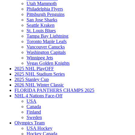
Utah Mammoth
Philadelphia Flyers
Pittsburgh Penguins
San Jose Sharks
Seattle Kraken
St. Louis Blues
Tampa Bay Lightning
Toronto Maple Leafs
Vancouver Canucks
Washington Capitals
Winnipeg Jets
Vegas Golden Knights
2025 NHL PlayOFF
2025 NHL Stadium Series
2025 Stanley Cup
2026 NHL Winter Classic
FLORIDA PANTHERS CHAMPS 2025
NHL 4 Nations Face-Off
USA
Canada
Finland
Sweden
Olympics Team
USA Hockey
Hockey Canada