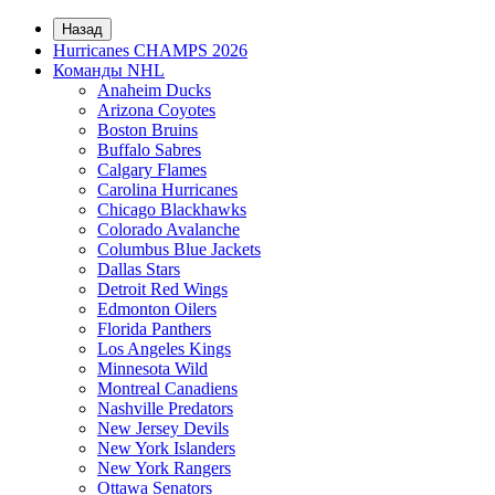
Назад
Hurricanes CHAMPS 2026
Команды NHL
Anaheim Ducks
Arizona Coyotes
Boston Bruins
Buffalo Sabres
Calgary Flames
Carolina Hurricanes
Chicago Blackhawks
Colorado Avalanche
Columbus Blue Jackets
Dallas Stars
Detroit Red Wings
Edmonton Oilers
Florida Panthers
Los Angeles Kings
Minnesota Wild
Montreal Canadiens
Nashville Predators
New Jersey Devils
New York Islanders
New York Rangers
Ottawa Senators