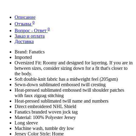
Описание
0
Отзывы
0
Вопрос - Ответ
Заказ и оплата
Доставка
Brand: Fanatics
Imported
Oversized Fit: Roomy and designed for layering. If you are in
between sizes, consider sizing down for a fit that's closer to
the body.
Soft double-knit fabric has a midweight feel (205gsm)
Sewn-down sublimated embossed twill cresting
Heat-pressed sublimated embossed twill shoulder patches
with faux zigzag stitching
Heat-pressed sublimated twill name and numbers
Direct embroidered NHL Shield
Fanatics branded woven jock tag
Material: 100% Polyester Jersey
Long sleeve
Machine wash, tumble dry low
Jersey Color Style: Home