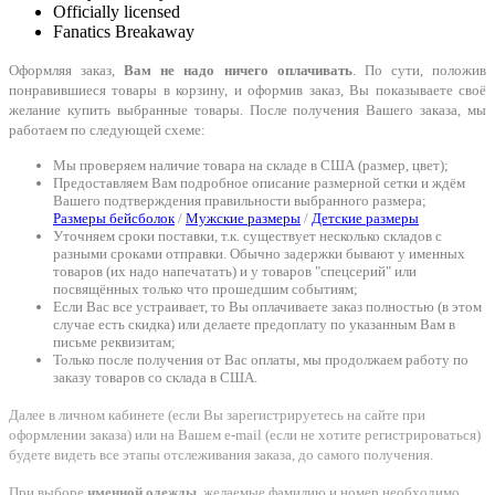
Officially licensed
Fanatics Breakaway
Оформляя заказ,
Вам не надо ничего оплачивать
. По сути, положив
понравившиеся товары в корзину, и оформив заказ, Вы показываете своё
желание купить выбранные товары. После получения Вашего заказа, мы
работаем по следующей схеме:
Мы проверяем наличие товара на складе в США (размер, цвет);
Предоставляем Вам подробное описание размерной сетки и ждём
Вашего подтверждения правильности выбранного размера;
Размеры бейсболок
/
Мужские размеры
/
Детские размеры
Уточняем сроки поставки, т.к. существует несколько складов с
разными сроками отправки. Обычно задержки бывают у именных
товаров (их надо напечатать) и у товаров "спецсерий" или
посвящённых только что прошедшим событиям;
Если Вас все устраивает, то Вы оплачиваете заказ полностью (в этом
случае есть скидка) или делаете предоплату по указанным Вам в
письме реквизитам;
Только после получения от Вас оплаты, мы продолжаем работу по
заказу товаров со склада в США.
Далее в личном кабинете (если Вы зарегистрируетесь на сайте при
оформлении заказа) или на Вашем e-mail (если не хотите регистрироваться)
будете видеть все этапы отслеживания заказа, до самого получения.
При выборе
именной одежды
, желаемые фамилию и номер необходимо