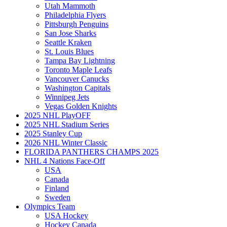
Utah Mammoth
Philadelphia Flyers
Pittsburgh Penguins
San Jose Sharks
Seattle Kraken
St. Louis Blues
Tampa Bay Lightning
Toronto Maple Leafs
Vancouver Canucks
Washington Capitals
Winnipeg Jets
Vegas Golden Knights
2025 NHL PlayOFF
2025 NHL Stadium Series
2025 Stanley Cup
2026 NHL Winter Classic
FLORIDA PANTHERS CHAMPS 2025
NHL 4 Nations Face-Off
USA
Canada
Finland
Sweden
Olympics Team
USA Hockey
Hockey Canada