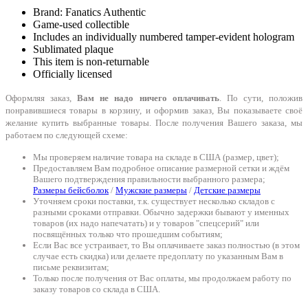
Brand: Fanatics Authentic
Game-used collectible
Includes an individually numbered tamper-evident hologram
Sublimated plaque
This item is non-returnable
Officially licensed
Оформляя заказ,
Вам не надо ничего оплачивать
. По сути, положив
понравившиеся товары в корзину, и оформив заказ, Вы показываете своё
желание купить выбранные товары. После получения Вашего заказа, мы
работаем по следующей схеме:
Мы проверяем наличие товара на складе в США (размер, цвет);
Предоставляем Вам подробное описание размерной сетки и ждём
Вашего подтверждения правильности выбранного размера;
Размеры бейсболок
/
Мужские размеры
/
Детские размеры
Уточняем сроки поставки, т.к. существует несколько складов с
разными сроками отправки. Обычно задержки бывают у именных
товаров (их надо напечатать) и у товаров "спецсерий" или
посвящённых только что прошедшим событиям;
Если Вас все устраивает, то Вы оплачиваете заказ полностью (в этом
случае есть скидка) или делаете предоплату по указанным Вам в
письме реквизитам;
Только после получения от Вас оплаты, мы продолжаем работу по
заказу товаров со склада в США.