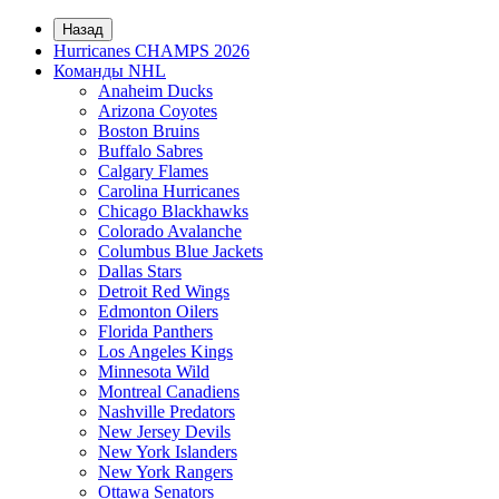
Назад
Hurricanes CHAMPS 2026
Команды NHL
Anaheim Ducks
Arizona Coyotes
Boston Bruins
Buffalo Sabres
Calgary Flames
Carolina Hurricanes
Chicago Blackhawks
Colorado Avalanche
Columbus Blue Jackets
Dallas Stars
Detroit Red Wings
Edmonton Oilers
Florida Panthers
Los Angeles Kings
Minnesota Wild
Montreal Canadiens
Nashville Predators
New Jersey Devils
New York Islanders
New York Rangers
Ottawa Senators