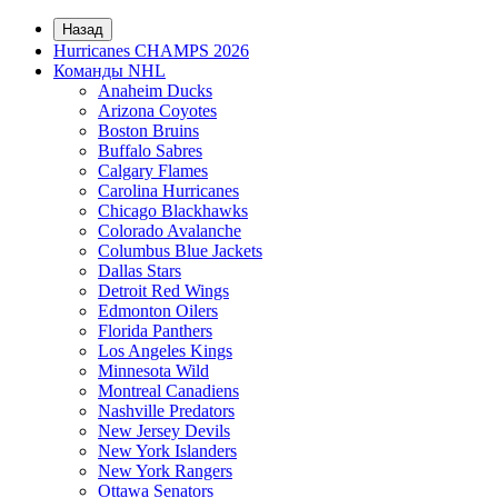
Назад
Hurricanes CHAMPS 2026
Команды NHL
Anaheim Ducks
Arizona Coyotes
Boston Bruins
Buffalo Sabres
Calgary Flames
Carolina Hurricanes
Chicago Blackhawks
Colorado Avalanche
Columbus Blue Jackets
Dallas Stars
Detroit Red Wings
Edmonton Oilers
Florida Panthers
Los Angeles Kings
Minnesota Wild
Montreal Canadiens
Nashville Predators
New Jersey Devils
New York Islanders
New York Rangers
Ottawa Senators