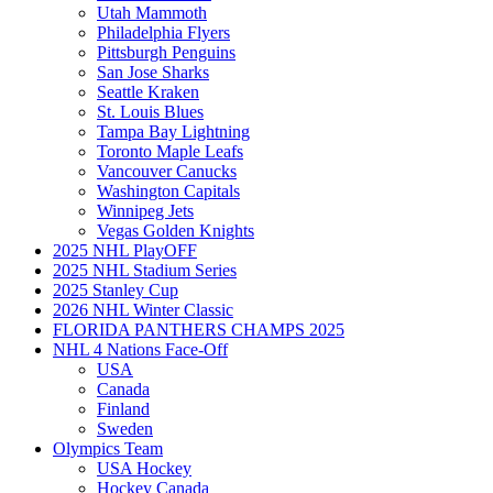
Utah Mammoth
Philadelphia Flyers
Pittsburgh Penguins
San Jose Sharks
Seattle Kraken
St. Louis Blues
Tampa Bay Lightning
Toronto Maple Leafs
Vancouver Canucks
Washington Capitals
Winnipeg Jets
Vegas Golden Knights
2025 NHL PlayOFF
2025 NHL Stadium Series
2025 Stanley Cup
2026 NHL Winter Classic
FLORIDA PANTHERS CHAMPS 2025
NHL 4 Nations Face-Off
USA
Canada
Finland
Sweden
Olympics Team
USA Hockey
Hockey Canada