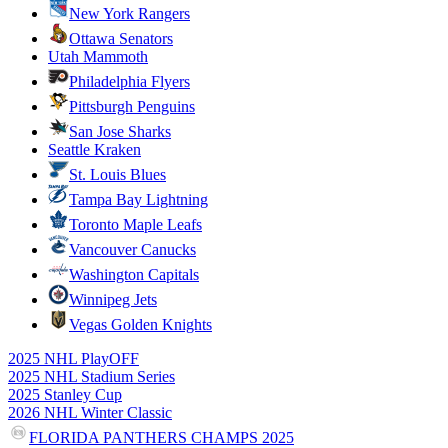
New York Rangers
Ottawa Senators
Utah Mammoth
Philadelphia Flyers
Pittsburgh Penguins
San Jose Sharks
Seattle Kraken
St. Louis Blues
Tampa Bay Lightning
Toronto Maple Leafs
Vancouver Canucks
Washington Capitals
Winnipeg Jets
Vegas Golden Knights
2025 NHL PlayOFF
2025 NHL Stadium Series
2025 Stanley Cup
2026 NHL Winter Classic
FLORIDA PANTHERS CHAMPS 2025