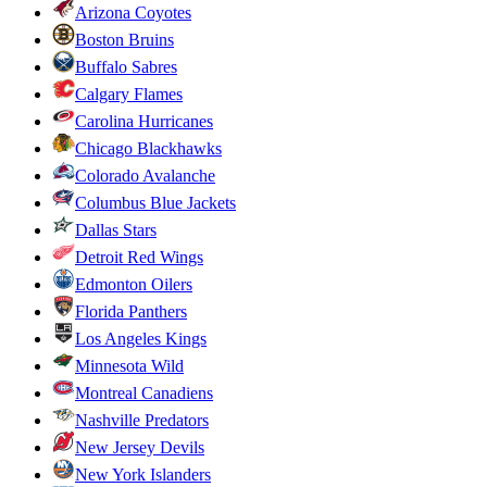
Arizona Coyotes
Boston Bruins
Buffalo Sabres
Calgary Flames
Carolina Hurricanes
Chicago Blackhawks
Colorado Avalanche
Columbus Blue Jackets
Dallas Stars
Detroit Red Wings
Edmonton Oilers
Florida Panthers
Los Angeles Kings
Minnesota Wild
Montreal Canadiens
Nashville Predators
New Jersey Devils
New York Islanders