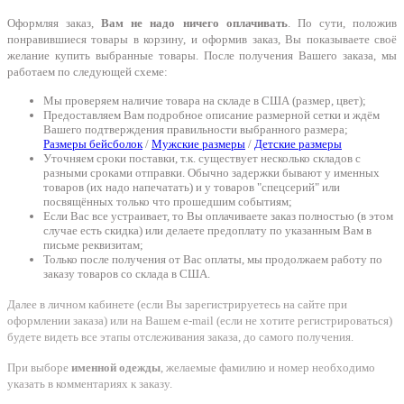
Оформляя заказ,
Вам не надо ничего оплачивать
. По сути, положив
понравившиеся товары в корзину, и оформив заказ, Вы показываете своё
желание купить выбранные товары. После получения Вашего заказа, мы
работаем по следующей схеме:
Мы проверяем наличие товара на складе в США (размер, цвет);
Предоставляем Вам подробное описание размерной сетки и ждём
Вашего подтверждения правильности выбранного размера;
Размеры бейсболок
/
Мужские размеры
/
Детские размеры
Уточняем сроки поставки, т.к. существует несколько складов с
разными сроками отправки. Обычно задержки бывают у именных
товаров (их надо напечатать) и у товаров "спецсерий" или
посвящённых только что прошедшим событиям;
Если Вас все устраивает, то Вы оплачиваете заказ полностью (в этом
случае есть скидка) или делаете предоплату по указанным Вам в
письме реквизитам;
Только после получения от Вас оплаты, мы продолжаем работу по
заказу товаров со склада в США.
Далее в личном кабинете (если Вы зарегистрируетесь на сайте при
оформлении заказа) или на Вашем e-mail (если не хотите регистрироваться)
будете видеть все этапы отслеживания заказа, до самого получения.
При выборе
именной одежды
, желаемые фамилию и номер необходимо
указать в комментариях к заказу.