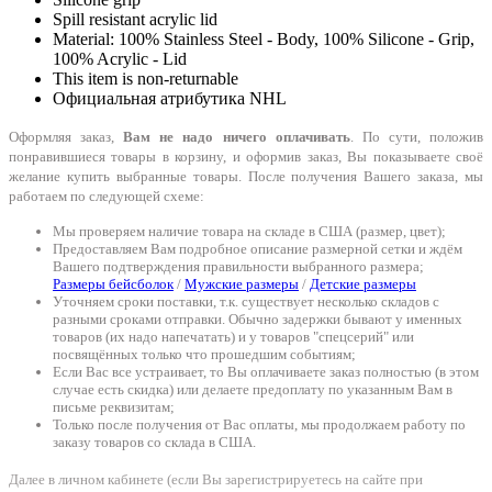
Spill resistant acrylic lid
Material: 100% Stainless Steel - Body, 100% Silicone - Grip,
100% Acrylic - Lid
This item is non-returnable
Официальная атрибутика NHL
Оформляя заказ,
Вам не надо ничего оплачивать
. По сути, положив
понравившиеся товары в корзину, и оформив заказ, Вы показываете своё
желание купить выбранные товары. После получения Вашего заказа, мы
работаем по следующей схеме:
Мы проверяем наличие товара на складе в США (размер, цвет);
Предоставляем Вам подробное описание размерной сетки и ждём
Вашего подтверждения правильности выбранного размера;
Размеры бейсболок
/
Мужские размеры
/
Детские размеры
Уточняем сроки поставки, т.к. существует несколько складов с
разными сроками отправки. Обычно задержки бывают у именных
товаров (их надо напечатать) и у товаров "спецсерий" или
посвящённых только что прошедшим событиям;
Если Вас все устраивает, то Вы оплачиваете заказ полностью (в этом
случае есть скидка) или делаете предоплату по указанным Вам в
письме реквизитам;
Только после получения от Вас оплаты, мы продолжаем работу по
заказу товаров со склада в США.
Далее в личном кабинете (если Вы зарегистрируетесь на сайте при