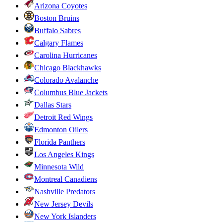
Arizona Coyotes
Boston Bruins
Buffalo Sabres
Calgary Flames
Carolina Hurricanes
Chicago Blackhawks
Colorado Avalanche
Columbus Blue Jackets
Dallas Stars
Detroit Red Wings
Edmonton Oilers
Florida Panthers
Los Angeles Kings
Minnesota Wild
Montreal Canadiens
Nashville Predators
New Jersey Devils
New York Islanders