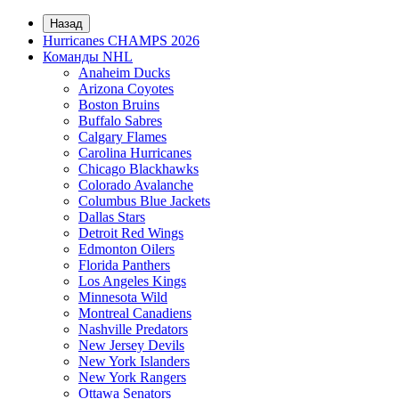
Назад
Hurricanes CHAMPS 2026
Команды NHL
Anaheim Ducks
Arizona Coyotes
Boston Bruins
Buffalo Sabres
Calgary Flames
Carolina Hurricanes
Chicago Blackhawks
Colorado Avalanche
Columbus Blue Jackets
Dallas Stars
Detroit Red Wings
Edmonton Oilers
Florida Panthers
Los Angeles Kings
Minnesota Wild
Montreal Canadiens
Nashville Predators
New Jersey Devils
New York Islanders
New York Rangers
Ottawa Senators