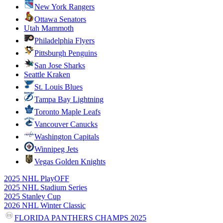
New York Rangers
Ottawa Senators
Utah Mammoth
Philadelphia Flyers
Pittsburgh Penguins
San Jose Sharks
Seattle Kraken
St. Louis Blues
Tampa Bay Lightning
Toronto Maple Leafs
Vancouver Canucks
Washington Capitals
Winnipeg Jets
Vegas Golden Knights
2025 NHL PlayOFF
2025 NHL Stadium Series
2025 Stanley Cup
2026 NHL Winter Classic
FLORIDA PANTHERS CHAMPS 2025