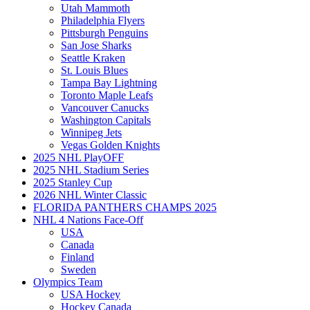
Utah Mammoth
Philadelphia Flyers
Pittsburgh Penguins
San Jose Sharks
Seattle Kraken
St. Louis Blues
Tampa Bay Lightning
Toronto Maple Leafs
Vancouver Canucks
Washington Capitals
Winnipeg Jets
Vegas Golden Knights
2025 NHL PlayOFF
2025 NHL Stadium Series
2025 Stanley Cup
2026 NHL Winter Classic
FLORIDA PANTHERS CHAMPS 2025
NHL 4 Nations Face-Off
USA
Canada
Finland
Sweden
Olympics Team
USA Hockey
Hockey Canada