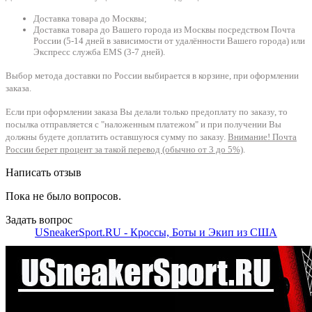
Доставка товара до Москвы;
Доставка товара до Вашего города из Москвы посредством Почта
России (5-14 дней в зависимости от удалённости Вашего города) или
Экспресс служба EMS (3-7 дней).
Выбор метода доставки по России выбирается в корзине, при оформлении
заказа.
Если при оформлении заказа Вы делали только предоплату по заказу, то
посылка отправляется с "наложенным платежом" и при получении Вы
должны будете доплатить оставшуюся сумму по заказу.
Внимание! Почта
России берет процент за такой перевод (обычно от 3 до 5%)
.
Написать отзыв
Пока не было вопросов.
Задать вопрос
USneakerSport.RU - Кроссы, Боты и Экип из США