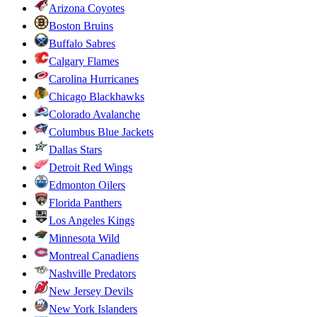
Arizona Coyotes
Boston Bruins
Buffalo Sabres
Calgary Flames
Carolina Hurricanes
Chicago Blackhawks
Colorado Avalanche
Columbus Blue Jackets
Dallas Stars
Detroit Red Wings
Edmonton Oilers
Florida Panthers
Los Angeles Kings
Minnesota Wild
Montreal Canadiens
Nashville Predators
New Jersey Devils
New York Islanders