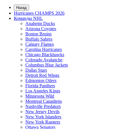
Назад
Hurricanes CHAMPS 2026
Команды NHL
Anaheim Ducks
Arizona Coyotes
Boston Bruins
Buffalo Sabres
Calgary Flames
Carolina Hurricanes
Chicago Blackhawks
Colorado Avalanche
Columbus Blue Jackets
Dallas Stars
Detroit Red Wings
Edmonton Oilers
Florida Panthers
Los Angeles Kings
Minnesota Wild
Montreal Canadiens
Nashville Predators
New Jersey Devils
New York Islanders
New York Rangers
Ottawa Senators