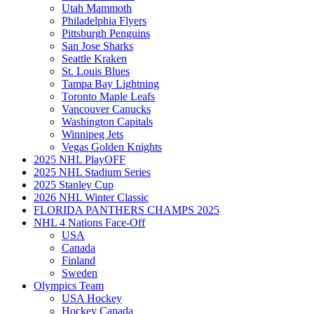
Utah Mammoth
Philadelphia Flyers
Pittsburgh Penguins
San Jose Sharks
Seattle Kraken
St. Louis Blues
Tampa Bay Lightning
Toronto Maple Leafs
Vancouver Canucks
Washington Capitals
Winnipeg Jets
Vegas Golden Knights
2025 NHL PlayOFF
2025 NHL Stadium Series
2025 Stanley Cup
2026 NHL Winter Classic
FLORIDA PANTHERS CHAMPS 2025
NHL 4 Nations Face-Off
USA
Canada
Finland
Sweden
Olympics Team
USA Hockey
Hockey Canada