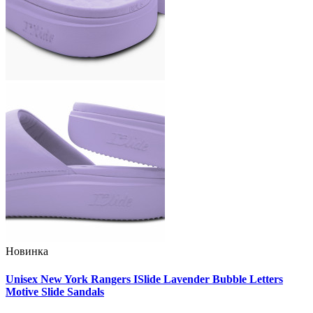
Новинка
Unisex New York Rangers ISlide Lavender Bubble Letters
Motive Slide Sandals