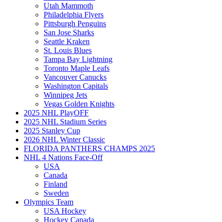
Utah Mammoth
Philadelphia Flyers
Pittsburgh Penguins
San Jose Sharks
Seattle Kraken
St. Louis Blues
Tampa Bay Lightning
Toronto Maple Leafs
Vancouver Canucks
Washington Capitals
Winnipeg Jets
Vegas Golden Knights
2025 NHL PlayOFF
2025 NHL Stadium Series
2025 Stanley Cup
2026 NHL Winter Classic
FLORIDA PANTHERS CHAMPS 2025
NHL 4 Nations Face-Off
USA
Canada
Finland
Sweden
Olympics Team
USA Hockey
Hockey Canada