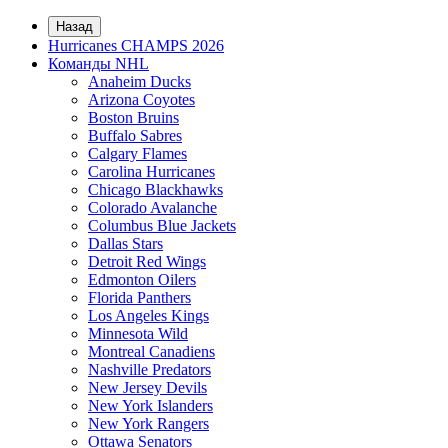
Назад
Hurricanes CHAMPS 2026
Команды NHL
Anaheim Ducks
Arizona Coyotes
Boston Bruins
Buffalo Sabres
Calgary Flames
Carolina Hurricanes
Chicago Blackhawks
Colorado Avalanche
Columbus Blue Jackets
Dallas Stars
Detroit Red Wings
Edmonton Oilers
Florida Panthers
Los Angeles Kings
Minnesota Wild
Montreal Canadiens
Nashville Predators
New Jersey Devils
New York Islanders
New York Rangers
Ottawa Senators