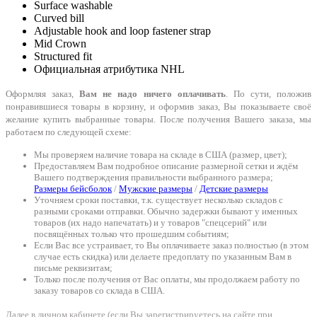
Surface washable
Curved bill
Adjustable hook and loop fastener strap
Mid Crown
Structured fit
Официальная атрибутика NHL
Оформляя заказ,
Вам не надо ничего оплачивать
. По сути, положив
понравившиеся товары в корзину, и оформив заказ, Вы показываете своё
желание купить выбранные товары. После получения Вашего заказа, мы
работаем по следующей схеме:
Мы проверяем наличие товара на складе в США (размер, цвет);
Предоставляем Вам подробное описание размерной сетки и ждём
Вашего подтверждения правильности выбранного размера;
Размеры бейсболок
/
Мужские размеры
/
Детские размеры
Уточняем сроки поставки, т.к. существует несколько складов с
разными сроками отправки. Обычно задержки бывают у именных
товаров (их надо напечатать) и у товаров "спецсерий" или
посвящённых только что прошедшим событиям;
Если Вас все устраивает, то Вы оплачиваете заказ полностью (в этом
случае есть скидка) или делаете предоплату по указанным Вам в
письме реквизитам;
Только после получения от Вас оплаты, мы продолжаем работу по
заказу товаров со склада в США.
Далее в личном кабинете (если Вы зарегистрируетесь на сайте при