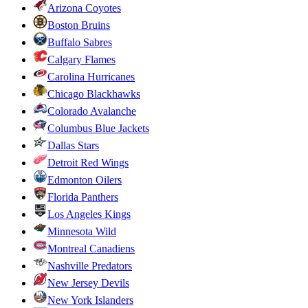
Arizona Coyotes
Boston Bruins
Buffalo Sabres
Calgary Flames
Carolina Hurricanes
Chicago Blackhawks
Colorado Avalanche
Columbus Blue Jackets
Dallas Stars
Detroit Red Wings
Edmonton Oilers
Florida Panthers
Los Angeles Kings
Minnesota Wild
Montreal Canadiens
Nashville Predators
New Jersey Devils
New York Islanders