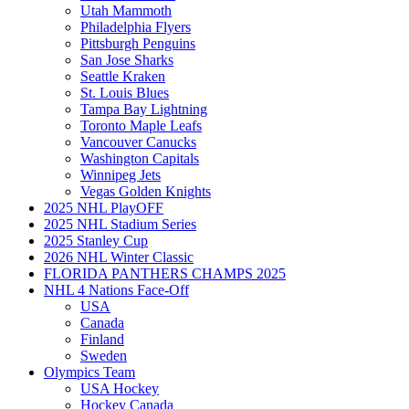
Utah Mammoth
Philadelphia Flyers
Pittsburgh Penguins
San Jose Sharks
Seattle Kraken
St. Louis Blues
Tampa Bay Lightning
Toronto Maple Leafs
Vancouver Canucks
Washington Capitals
Winnipeg Jets
Vegas Golden Knights
2025 NHL PlayOFF
2025 NHL Stadium Series
2025 Stanley Cup
2026 NHL Winter Classic
FLORIDA PANTHERS CHAMPS 2025
NHL 4 Nations Face-Off
USA
Canada
Finland
Sweden
Olympics Team
USA Hockey
Hockey Canada