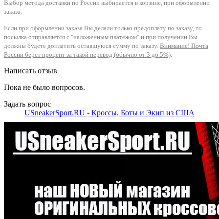
Выбор метода доставки по России выбирается в корзине, при оформлении
заказа.
Если при оформлении заказа Вы делали только предоплату по заказу, то
посылка отправляется с "наложенным платежом" и при получении Вы
должны будете доплатить оставшуюся сумму по заказу.
Внимание! Почта
России берет процент за такой перевод (обычно от 3 до 5%)
.
Написать отзыв
Пока не было вопросов.
Задать вопрос
USneakerSport.RU - Кроссы, Боты и Экип из США