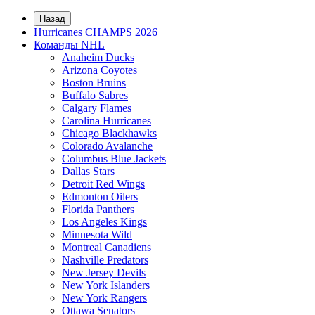
Назад
Hurricanes CHAMPS 2026
Команды NHL
Anaheim Ducks
Arizona Coyotes
Boston Bruins
Buffalo Sabres
Calgary Flames
Carolina Hurricanes
Chicago Blackhawks
Colorado Avalanche
Columbus Blue Jackets
Dallas Stars
Detroit Red Wings
Edmonton Oilers
Florida Panthers
Los Angeles Kings
Minnesota Wild
Montreal Canadiens
Nashville Predators
New Jersey Devils
New York Islanders
New York Rangers
Ottawa Senators