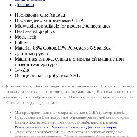
Доставка
Производитель: Antigua
Произведено за пределами США
Midweight top suitable for moderate temperatures
Heat-sealed graphics
Mock neck
Pullover
Material: 86% Cotton/11% Polyester/3% Spandex
Длинный рукав
Машинная стирка, сушка в стиральной машине при
низкой температуре
1/4-Zip
Официальная атрибутика NHL
Оформляя заказ,
Вам не надо ничего оплачивать
. По сути, положив
понравившиеся товары в корзину, и оформив заказ, Вы показываете своё
желание купить выбранные товары. После получения Вашего заказа, мы
работаем по следующей схеме:
Мы проверяем наличие товара на складе в США (размер, цвет);
Предоставляем Вам подробное описание размерной сетки и ждём
Вашего подтверждения правильности выбранного размера;
Размеры бейсболок
/
Мужские размеры
/
Детские размеры
Уточняем сроки поставки, т.к. существует несколько складов с
разными сроками отправки. Обычно задержки бывают у именных