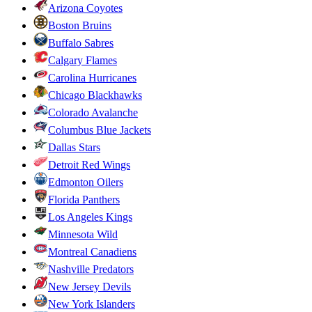
Arizona Coyotes
Boston Bruins
Buffalo Sabres
Calgary Flames
Carolina Hurricanes
Chicago Blackhawks
Colorado Avalanche
Columbus Blue Jackets
Dallas Stars
Detroit Red Wings
Edmonton Oilers
Florida Panthers
Los Angeles Kings
Minnesota Wild
Montreal Canadiens
Nashville Predators
New Jersey Devils
New York Islanders