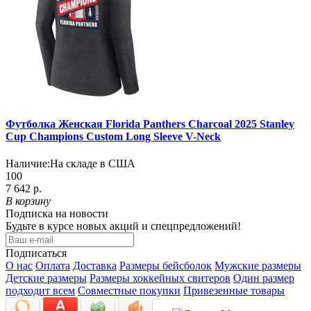
Футболка Женская Florida Panthers Charcoal 2025 Stanley
Cup Champions Custom Long Sleeve V-Neck
Наличие:
На складе в США
100
7 642 р.
В корзину
Подписка на новости
Будьте в курсе новых акций и спецпредложений!
Подписаться
О нас
Оплата
Доставка
Размеры бейсболок
Мужские размеры
Детские размеры
Размеры хоккейных свитеров
Один размер
подходит всем
Совместные покупки
Привезенные товары