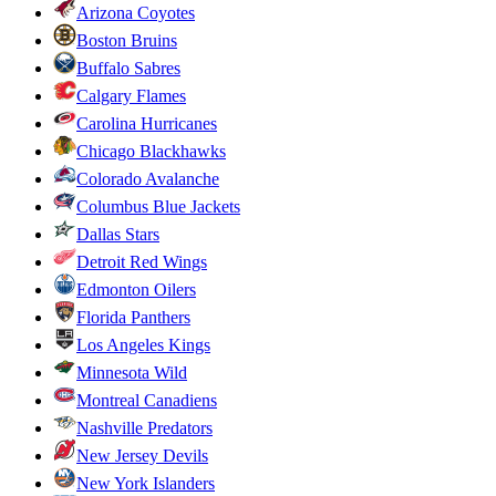
Arizona Coyotes
Boston Bruins
Buffalo Sabres
Calgary Flames
Carolina Hurricanes
Chicago Blackhawks
Colorado Avalanche
Columbus Blue Jackets
Dallas Stars
Detroit Red Wings
Edmonton Oilers
Florida Panthers
Los Angeles Kings
Minnesota Wild
Montreal Canadiens
Nashville Predators
New Jersey Devils
New York Islanders