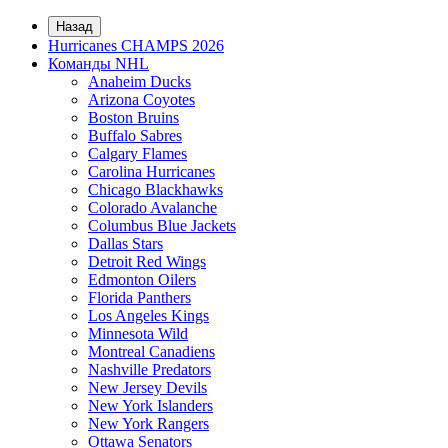
Назад
Hurricanes CHAMPS 2026
Команды NHL
Anaheim Ducks
Arizona Coyotes
Boston Bruins
Buffalo Sabres
Calgary Flames
Carolina Hurricanes
Chicago Blackhawks
Colorado Avalanche
Columbus Blue Jackets
Dallas Stars
Detroit Red Wings
Edmonton Oilers
Florida Panthers
Los Angeles Kings
Minnesota Wild
Montreal Canadiens
Nashville Predators
New Jersey Devils
New York Islanders
New York Rangers
Ottawa Senators