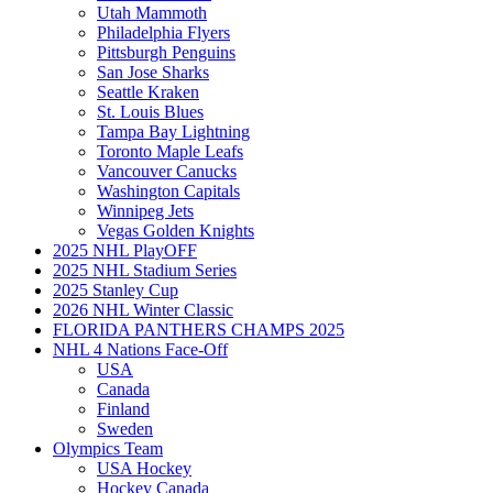
Utah Mammoth
Philadelphia Flyers
Pittsburgh Penguins
San Jose Sharks
Seattle Kraken
St. Louis Blues
Tampa Bay Lightning
Toronto Maple Leafs
Vancouver Canucks
Washington Capitals
Winnipeg Jets
Vegas Golden Knights
2025 NHL PlayOFF
2025 NHL Stadium Series
2025 Stanley Cup
2026 NHL Winter Classic
FLORIDA PANTHERS CHAMPS 2025
NHL 4 Nations Face-Off
USA
Canada
Finland
Sweden
Olympics Team
USA Hockey
Hockey Canada