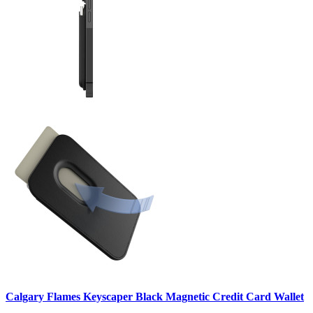
Calgary Flames Keyscaper Black Magnetic Credit Card Wallet