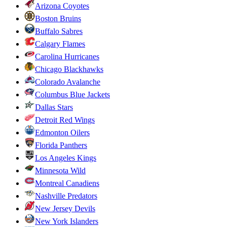
Arizona Coyotes
Boston Bruins
Buffalo Sabres
Calgary Flames
Carolina Hurricanes
Chicago Blackhawks
Colorado Avalanche
Columbus Blue Jackets
Dallas Stars
Detroit Red Wings
Edmonton Oilers
Florida Panthers
Los Angeles Kings
Minnesota Wild
Montreal Canadiens
Nashville Predators
New Jersey Devils
New York Islanders