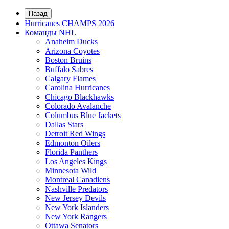
Назад
Hurricanes CHAMPS 2026
Команды NHL
Anaheim Ducks
Arizona Coyotes
Boston Bruins
Buffalo Sabres
Calgary Flames
Carolina Hurricanes
Chicago Blackhawks
Colorado Avalanche
Columbus Blue Jackets
Dallas Stars
Detroit Red Wings
Edmonton Oilers
Florida Panthers
Los Angeles Kings
Minnesota Wild
Montreal Canadiens
Nashville Predators
New Jersey Devils
New York Islanders
New York Rangers
Ottawa Senators