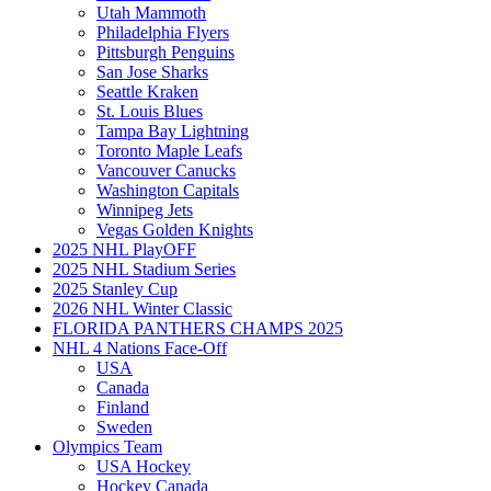
Utah Mammoth
Philadelphia Flyers
Pittsburgh Penguins
San Jose Sharks
Seattle Kraken
St. Louis Blues
Tampa Bay Lightning
Toronto Maple Leafs
Vancouver Canucks
Washington Capitals
Winnipeg Jets
Vegas Golden Knights
2025 NHL PlayOFF
2025 NHL Stadium Series
2025 Stanley Cup
2026 NHL Winter Classic
FLORIDA PANTHERS CHAMPS 2025
NHL 4 Nations Face-Off
USA
Canada
Finland
Sweden
Olympics Team
USA Hockey
Hockey Canada