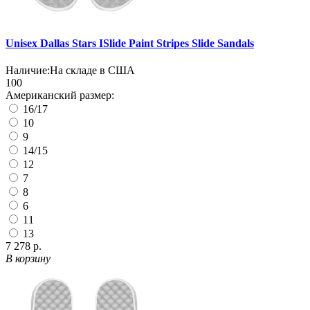
Unisex Dallas Stars ISlide Paint Stripes Slide Sandals
Наличие:
На складе в США
100
Американский размер:
16/17
10
9
14/15
12
7
8
6
11
13
7 278 р.
В корзину