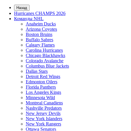
Назад
Hurricanes CHAMPS 2026
Команды NHL
Anaheim Ducks
Arizona Coyotes
Boston Bruins
Buffalo Sabres
Calgary Flames
Carolina Hurricanes
Chicago Blackhawks
Colorado Avalanche
Columbus Blue Jackets
Dallas Stars
Detroit Red Wings
Edmonton Oilers
Florida Panthers
Los Angeles Kings
Minnesota Wild
Montreal Canadiens
Nashville Predators
New Jersey Devils
New York Islanders
New York Rangers
Ottawa Senators