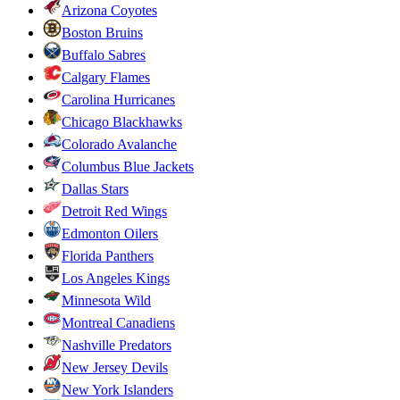
Arizona Coyotes
Boston Bruins
Buffalo Sabres
Calgary Flames
Carolina Hurricanes
Chicago Blackhawks
Colorado Avalanche
Columbus Blue Jackets
Dallas Stars
Detroit Red Wings
Edmonton Oilers
Florida Panthers
Los Angeles Kings
Minnesota Wild
Montreal Canadiens
Nashville Predators
New Jersey Devils
New York Islanders