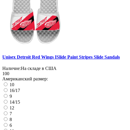
Unisex Detroit Red Wings ISlide Paint Stripes Slide Sandals
Наличие:
На складе в США
100
Американский размер:
10
16/17
9
14/15
12
7
8
6