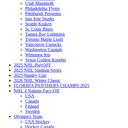
Utah Mammoth
Philadelphia Flyers
Pittsburgh Penguins
San Jose Sharks
Seattle Kraken
St. Louis Blues
Tampa Bay Lightning
Toronto Maple Leafs
Vancouver Canucks
Washington Capitals
Winnipeg Jets
Vegas Golden Knights
2025 NHL PlayOFF
2025 NHL Stadium Series
2025 Stanley Cup
2026 NHL Winter Classic
FLORIDA PANTHERS CHAMPS 2025
NHL 4 Nations Face-Off
USA
Canada
Finland
Sweden
Olympics Team
USA Hockey
Hockey Canada