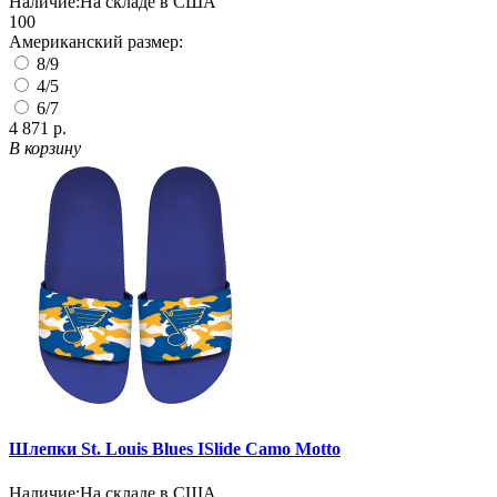
Наличие:
На складе в США
100
Американский размер:
8/9
4/5
6/7
4 871 р.
В корзину
Шлепки St. Louis Blues ISlide Camo Motto
Наличие:
На складе в США