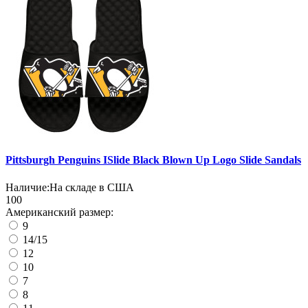
Pittsburgh Penguins ISlide Black Blown Up Logo Slide Sandals
Наличие:
На складе в США
100
Американский размер:
9
14/15
12
10
7
8