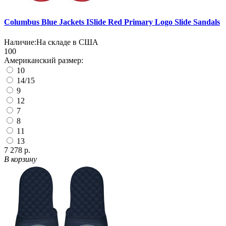
Columbus Blue Jackets ISlide Red Primary Logo Slide Sandals
Наличие:
На складе в США
100
Американский размер:
10
14/15
9
12
7
8
11
13
7 278 р.
В корзину