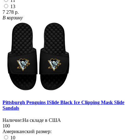
11
13
7 278 р.
В корзину
Pittsburgh Penguins ISlide Black Ice Clipping Mask Slide
Sandals
Наличие:
На складе в США
100
Американский размер:
10