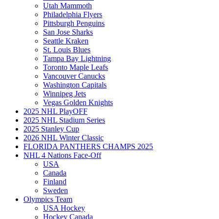
Utah Mammoth
Philadelphia Flyers
Pittsburgh Penguins
San Jose Sharks
Seattle Kraken
St. Louis Blues
Tampa Bay Lightning
Toronto Maple Leafs
Vancouver Canucks
Washington Capitals
Winnipeg Jets
Vegas Golden Knights
2025 NHL PlayOFF
2025 NHL Stadium Series
2025 Stanley Cup
2026 NHL Winter Classic
FLORIDA PANTHERS CHAMPS 2025
NHL 4 Nations Face-Off
USA
Canada
Finland
Sweden
Olympics Team
USA Hockey
Hockey Canada