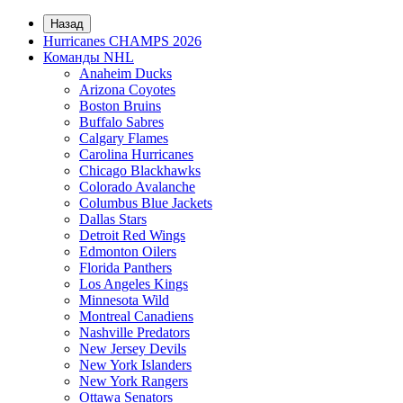
Назад
Hurricanes CHAMPS 2026
Команды NHL
Anaheim Ducks
Arizona Coyotes
Boston Bruins
Buffalo Sabres
Calgary Flames
Carolina Hurricanes
Chicago Blackhawks
Colorado Avalanche
Columbus Blue Jackets
Dallas Stars
Detroit Red Wings
Edmonton Oilers
Florida Panthers
Los Angeles Kings
Minnesota Wild
Montreal Canadiens
Nashville Predators
New Jersey Devils
New York Islanders
New York Rangers
Ottawa Senators