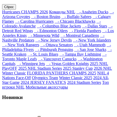
Сброс
Hurricanes CHAMPS 2026
Команды NHL
- Anaheim Ducks
-
Arizona Coyotes
- Boston Bruins
- Buffalo Sabres
- Calgary
Flames
- Carolina Hurricanes
- Chicago Blackhawks
-
Colorado Avalanche
- Columbus Blue Jackets
- Dallas Stars
-
Detroit Red Wings
- Edmonton Oilers
- Florida Panthers
- Los
Angeles Kings
- Minnesota Wild
- Montreal Canadiens
-
Nashville Predators
- New Jersey Devils
- New York Islanders
- New York Rangers
- Ottawa Senators
- Utah Mammoth
-
Philadelphia Flyers
- Pittsburgh Penguins
- San Jose Sharks
-
Seattle Kraken
- St. Louis Blues
- Tampa Bay Lightning
-
Toronto Maple Leafs
- Vancouver Canucks
- Washington
Capitals
- Winnipeg Jets
- Vegas Golden Knights
2025 NHL
PlayOFF
2025 NHL Stadium Series
2025 Stanley Cup
2026 NHL
Winter Classic
FLORIDA PANTHERS CHAMPS 2025
NHL 4
Nations Face-Off
Olympics Team
Winter Classic 2025
2024 All-
Star Game
2024 JERSEY FANATICS
2024 Stadium Series
Топ
игроки NHL
Мобильные аксессуары
Новинки