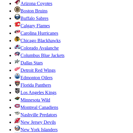
Arizona Coyotes
Boston Bruins
Buffalo Sabres
Calgary Flames
Carolina Hurricanes
Chicago Blackhawks
Colorado Avalanche
Columbus Blue Jackets
Dallas Stars
Detroit Red Wings
Edmonton Oilers
Florida Panthers
Los Angeles Kings
Minnesota Wild
Montreal Canadiens
Nashville Predators
New Jersey Devils
New York Islanders