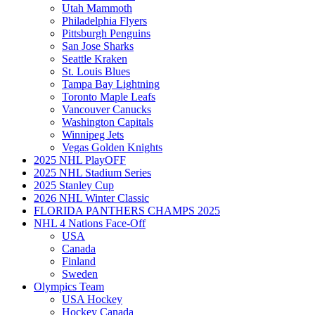
Utah Mammoth
Philadelphia Flyers
Pittsburgh Penguins
San Jose Sharks
Seattle Kraken
St. Louis Blues
Tampa Bay Lightning
Toronto Maple Leafs
Vancouver Canucks
Washington Capitals
Winnipeg Jets
Vegas Golden Knights
2025 NHL PlayOFF
2025 NHL Stadium Series
2025 Stanley Cup
2026 NHL Winter Classic
FLORIDA PANTHERS CHAMPS 2025
NHL 4 Nations Face-Off
USA
Canada
Finland
Sweden
Olympics Team
USA Hockey
Hockey Canada