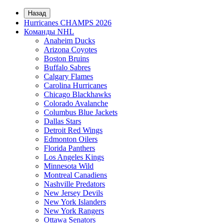
Назад
Hurricanes CHAMPS 2026
Команды NHL
Anaheim Ducks
Arizona Coyotes
Boston Bruins
Buffalo Sabres
Calgary Flames
Carolina Hurricanes
Chicago Blackhawks
Colorado Avalanche
Columbus Blue Jackets
Dallas Stars
Detroit Red Wings
Edmonton Oilers
Florida Panthers
Los Angeles Kings
Minnesota Wild
Montreal Canadiens
Nashville Predators
New Jersey Devils
New York Islanders
New York Rangers
Ottawa Senators