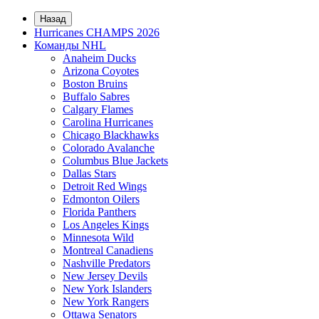
Назад
Hurricanes CHAMPS 2026
Команды NHL
Anaheim Ducks
Arizona Coyotes
Boston Bruins
Buffalo Sabres
Calgary Flames
Carolina Hurricanes
Chicago Blackhawks
Colorado Avalanche
Columbus Blue Jackets
Dallas Stars
Detroit Red Wings
Edmonton Oilers
Florida Panthers
Los Angeles Kings
Minnesota Wild
Montreal Canadiens
Nashville Predators
New Jersey Devils
New York Islanders
New York Rangers
Ottawa Senators