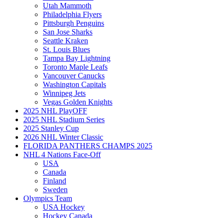
Utah Mammoth
Philadelphia Flyers
Pittsburgh Penguins
San Jose Sharks
Seattle Kraken
St. Louis Blues
Tampa Bay Lightning
Toronto Maple Leafs
Vancouver Canucks
Washington Capitals
Winnipeg Jets
Vegas Golden Knights
2025 NHL PlayOFF
2025 NHL Stadium Series
2025 Stanley Cup
2026 NHL Winter Classic
FLORIDA PANTHERS CHAMPS 2025
NHL 4 Nations Face-Off
USA
Canada
Finland
Sweden
Olympics Team
USA Hockey
Hockey Canada