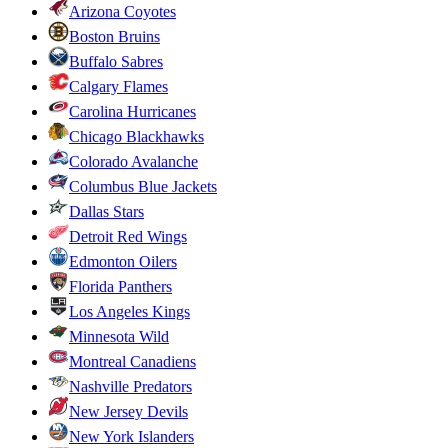
Arizona Coyotes
Boston Bruins
Buffalo Sabres
Calgary Flames
Carolina Hurricanes
Chicago Blackhawks
Colorado Avalanche
Columbus Blue Jackets
Dallas Stars
Detroit Red Wings
Edmonton Oilers
Florida Panthers
Los Angeles Kings
Minnesota Wild
Montreal Canadiens
Nashville Predators
New Jersey Devils
New York Islanders