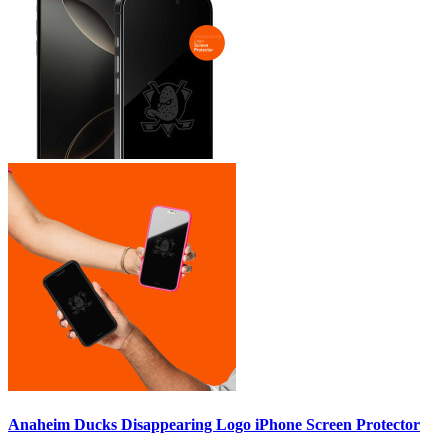
Anaheim Ducks Disappearing Logo iPhone Screen Protector