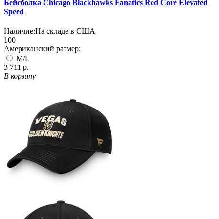
Бейсболка Chicago Blackhawks Fanatics Red Core Elevated
Speed
Наличие:
На складе в США
100
Американский размер:
M/L
3 711 р.
В корзину