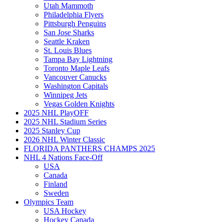
Utah Mammoth
Philadelphia Flyers
Pittsburgh Penguins
San Jose Sharks
Seattle Kraken
St. Louis Blues
Tampa Bay Lightning
Toronto Maple Leafs
Vancouver Canucks
Washington Capitals
Winnipeg Jets
Vegas Golden Knights
2025 NHL PlayOFF
2025 NHL Stadium Series
2025 Stanley Cup
2026 NHL Winter Classic
FLORIDA PANTHERS CHAMPS 2025
NHL 4 Nations Face-Off
USA
Canada
Finland
Sweden
Olympics Team
USA Hockey
Hockey Canada