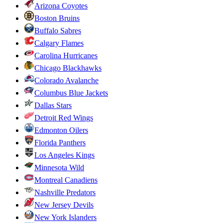
Arizona Coyotes
Boston Bruins
Buffalo Sabres
Calgary Flames
Carolina Hurricanes
Chicago Blackhawks
Colorado Avalanche
Columbus Blue Jackets
Dallas Stars
Detroit Red Wings
Edmonton Oilers
Florida Panthers
Los Angeles Kings
Minnesota Wild
Montreal Canadiens
Nashville Predators
New Jersey Devils
New York Islanders