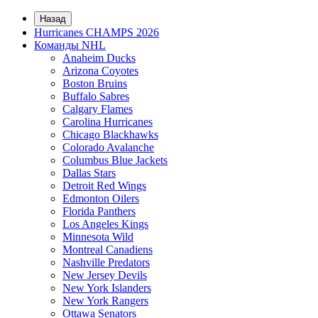
Назад
Hurricanes CHAMPS 2026
Команды NHL
Anaheim Ducks
Arizona Coyotes
Boston Bruins
Buffalo Sabres
Calgary Flames
Carolina Hurricanes
Chicago Blackhawks
Colorado Avalanche
Columbus Blue Jackets
Dallas Stars
Detroit Red Wings
Edmonton Oilers
Florida Panthers
Los Angeles Kings
Minnesota Wild
Montreal Canadiens
Nashville Predators
New Jersey Devils
New York Islanders
New York Rangers
Ottawa Senators