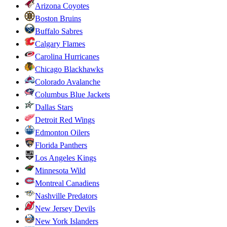
Arizona Coyotes
Boston Bruins
Buffalo Sabres
Calgary Flames
Carolina Hurricanes
Chicago Blackhawks
Colorado Avalanche
Columbus Blue Jackets
Dallas Stars
Detroit Red Wings
Edmonton Oilers
Florida Panthers
Los Angeles Kings
Minnesota Wild
Montreal Canadiens
Nashville Predators
New Jersey Devils
New York Islanders