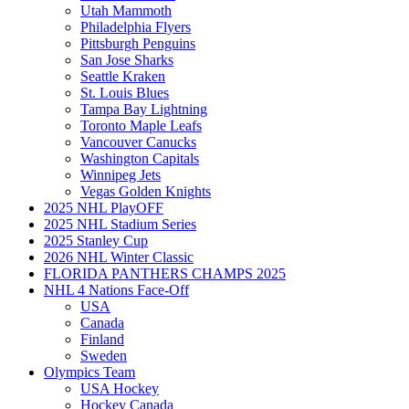
Utah Mammoth
Philadelphia Flyers
Pittsburgh Penguins
San Jose Sharks
Seattle Kraken
St. Louis Blues
Tampa Bay Lightning
Toronto Maple Leafs
Vancouver Canucks
Washington Capitals
Winnipeg Jets
Vegas Golden Knights
2025 NHL PlayOFF
2025 NHL Stadium Series
2025 Stanley Cup
2026 NHL Winter Classic
FLORIDA PANTHERS CHAMPS 2025
NHL 4 Nations Face-Off
USA
Canada
Finland
Sweden
Olympics Team
USA Hockey
Hockey Canada