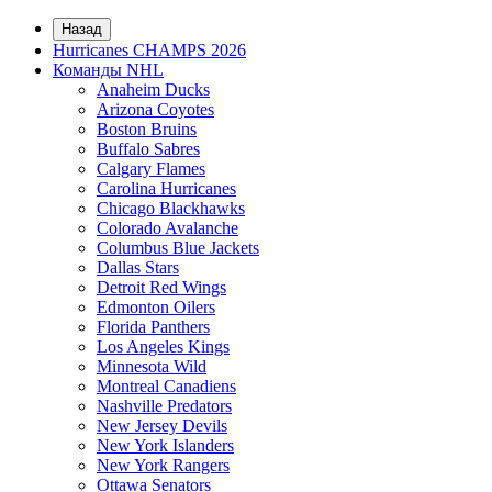
Назад
Hurricanes CHAMPS 2026
Команды NHL
Anaheim Ducks
Arizona Coyotes
Boston Bruins
Buffalo Sabres
Calgary Flames
Carolina Hurricanes
Chicago Blackhawks
Colorado Avalanche
Columbus Blue Jackets
Dallas Stars
Detroit Red Wings
Edmonton Oilers
Florida Panthers
Los Angeles Kings
Minnesota Wild
Montreal Canadiens
Nashville Predators
New Jersey Devils
New York Islanders
New York Rangers
Ottawa Senators