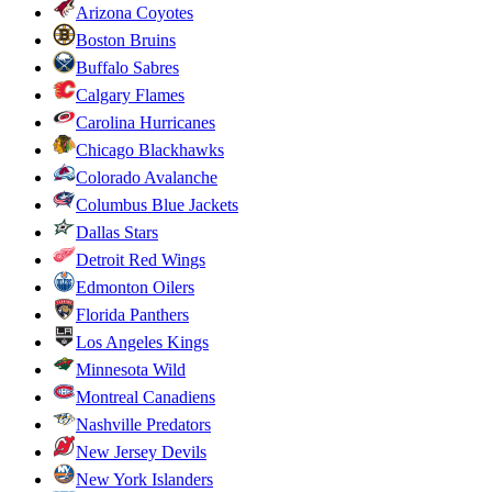
Arizona Coyotes
Boston Bruins
Buffalo Sabres
Calgary Flames
Carolina Hurricanes
Chicago Blackhawks
Colorado Avalanche
Columbus Blue Jackets
Dallas Stars
Detroit Red Wings
Edmonton Oilers
Florida Panthers
Los Angeles Kings
Minnesota Wild
Montreal Canadiens
Nashville Predators
New Jersey Devils
New York Islanders