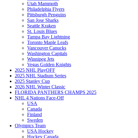
Utah Mammoth
Philadelphia Flyers
Pittsburgh Penguins
San Jose Sharks
Seattle Kraken
St. Louis Blues
Tampa Bay Lightning
Toronto Maple Leafs
Vancouver Canucks
Washington Capitals
Winnipeg Jets
Vegas Golden Knights
2025 NHL PlayOFF
2025 NHL Stadium Series
2025 Stanley Cup
2026 NHL Winter Classic
FLORIDA PANTHERS CHAMPS 2025
NHL 4 Nations Face-Off
USA
Canada
Finland
Sweden
Olympics Team
USA Hockey
Hockey Canada