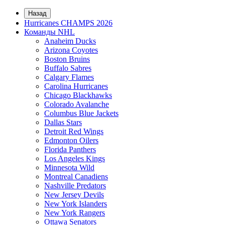
Назад
Hurricanes CHAMPS 2026
Команды NHL
Anaheim Ducks
Arizona Coyotes
Boston Bruins
Buffalo Sabres
Calgary Flames
Carolina Hurricanes
Chicago Blackhawks
Colorado Avalanche
Columbus Blue Jackets
Dallas Stars
Detroit Red Wings
Edmonton Oilers
Florida Panthers
Los Angeles Kings
Minnesota Wild
Montreal Canadiens
Nashville Predators
New Jersey Devils
New York Islanders
New York Rangers
Ottawa Senators