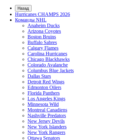
Назад
Hurricanes CHAMPS 2026
Команды NHL
Anaheim Ducks
Arizona Coyotes
Boston Bruins
Buffalo Sabres
Calgary Flames
Carolina Hurricanes
Chicago Blackhawks
Colorado Avalanche
Columbus Blue Jackets
Dallas Stars
Detroit Red Wings
Edmonton Oilers
Florida Panthers
Los Angeles Kings
Minnesota Wild
Montreal Canadiens
Nashville Predators
New Jersey Devils
New York Islanders
New York Rangers
Ottawa Senators