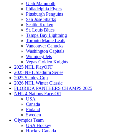
Utah Mammoth
Philadelphia Flyers
Pittsburgh Penguins
San Jose Sharks
Seattle Kraken
St. Louis Blues
Tampa Bay Lightning
Toronto Maple Leafs
Vancouver Canucks
Washington Capitals
Winnipeg Jets
Vegas Golden Knights
2025 NHL PlayOFF
2025 NHL Stadium Series
2025 Stanley Cup
2026 NHL Winter Classic
FLORIDA PANTHERS CHAMPS 2025
NHL 4 Nations Face-Off
USA
Canada
Finland
Sweden
Olympics Team
USA Hockey
Hockey Canada