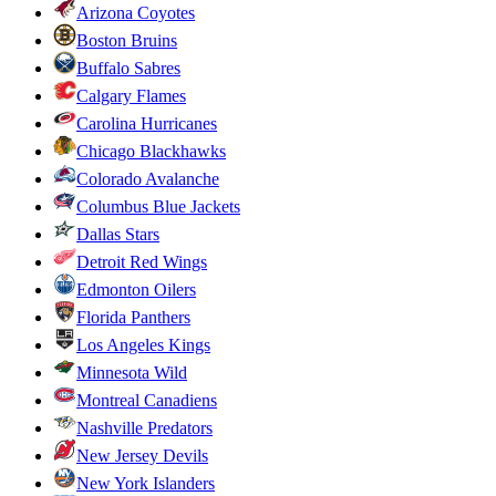
Arizona Coyotes
Boston Bruins
Buffalo Sabres
Calgary Flames
Carolina Hurricanes
Chicago Blackhawks
Colorado Avalanche
Columbus Blue Jackets
Dallas Stars
Detroit Red Wings
Edmonton Oilers
Florida Panthers
Los Angeles Kings
Minnesota Wild
Montreal Canadiens
Nashville Predators
New Jersey Devils
New York Islanders