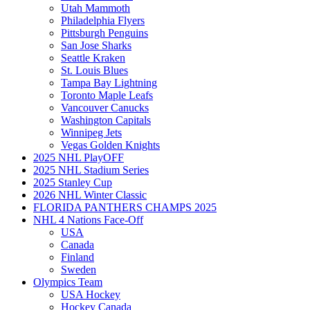
Utah Mammoth
Philadelphia Flyers
Pittsburgh Penguins
San Jose Sharks
Seattle Kraken
St. Louis Blues
Tampa Bay Lightning
Toronto Maple Leafs
Vancouver Canucks
Washington Capitals
Winnipeg Jets
Vegas Golden Knights
2025 NHL PlayOFF
2025 NHL Stadium Series
2025 Stanley Cup
2026 NHL Winter Classic
FLORIDA PANTHERS CHAMPS 2025
NHL 4 Nations Face-Off
USA
Canada
Finland
Sweden
Olympics Team
USA Hockey
Hockey Canada