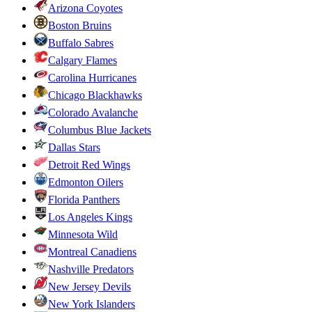
Arizona Coyotes
Boston Bruins
Buffalo Sabres
Calgary Flames
Carolina Hurricanes
Chicago Blackhawks
Colorado Avalanche
Columbus Blue Jackets
Dallas Stars
Detroit Red Wings
Edmonton Oilers
Florida Panthers
Los Angeles Kings
Minnesota Wild
Montreal Canadiens
Nashville Predators
New Jersey Devils
New York Islanders