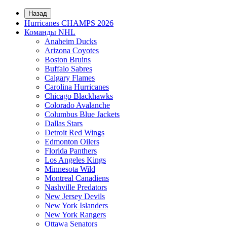
Назад
Hurricanes CHAMPS 2026
Команды NHL
Anaheim Ducks
Arizona Coyotes
Boston Bruins
Buffalo Sabres
Calgary Flames
Carolina Hurricanes
Chicago Blackhawks
Colorado Avalanche
Columbus Blue Jackets
Dallas Stars
Detroit Red Wings
Edmonton Oilers
Florida Panthers
Los Angeles Kings
Minnesota Wild
Montreal Canadiens
Nashville Predators
New Jersey Devils
New York Islanders
New York Rangers
Ottawa Senators